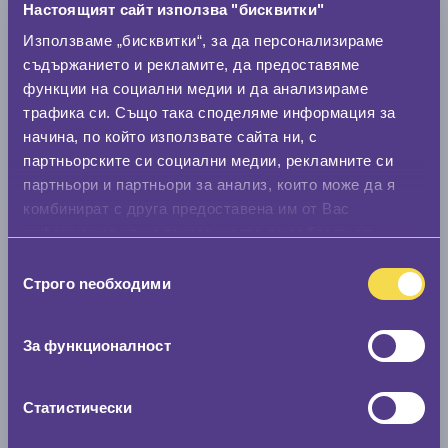
Настоящият сайт използва "бисквитки"
Използваме „бисквитки“, за да персонализираме
Модел
съдържанието и рекламите, да предоставяме
функции на социални медии и да анализираме
трафика си. Също така споделяме информация за
Покажи гуми
начина, по който използвате сайта ни, с
партньорските си социални медии, рекламните си
партньори и партньори за анализ, които може да я
комбинират с друга предоставена им от Вас
информация или с такава, която са събрали от
ползването от Ваша страна на услугите им.
Избор
Строго nеобходими
на
съгласие
За функционалност
Статистически