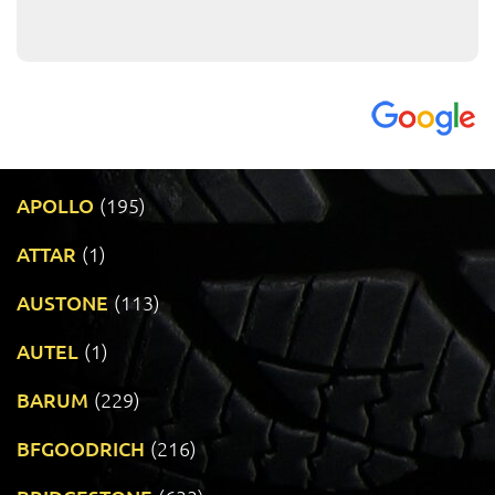
APOLLO
(195)
ATTAR
(1)
AUSTONE
(113)
AUTEL
(1)
BARUM
(229)
BFGOODRICH
(216)