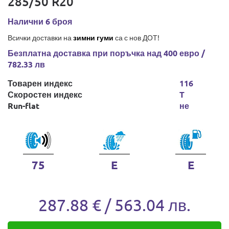
285/50 R20
Налични 6 броя
Всички доставки на
зимни гуми
са с нов ДОТ!
Безплатна доставка при поръчка над 400 евро /
782.33 лв
Товарен индекс
116
Скоростен индекс
T
Run-flat
не
75
E
E
287.88 € / 563.04 лв.