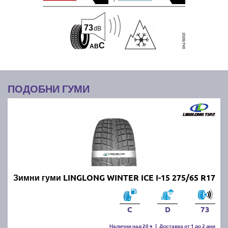
73
dB
C
A
B
ПОДОБНИ ГУМИ
Зимни гуми LINGLONG WINTER ICE I-15 275/65 R17
C
D
73
Налични над 20 +
|
Доставка от 1 до 2 дни