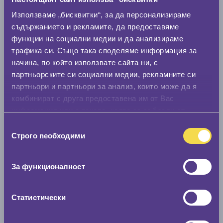
Модел
Използваме „бисквитки“, за да персонализираме
съдържанието и рекламите, да предоставяме
функции на социални медии и да анализираме
трафика си. Също така споделяме информация за
Покажи гуми
начина, по който използвате сайта ни, с
партньорските си социални медии, рекламните си
партньори и партньори за анализ, които може да я
комбинират с друга предоставена им от Вас
информация или с такава, която са събрали от
ползването от Ваша страна на услугите им.
Избор
Строго nеобходими
на
съгласие
За функционалност
Статистически