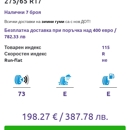
275/65 R17
Налични 7 броя
Всички доставки на
зимни гуми
са с нов ДОТ!
Безплатна доставка при поръчка над 400 евро /
782.33 лв
Товарен индекс
115
Скоростен индекс
R
Run-flat
не
73
E
E
198.27 € / 387.78 лв.