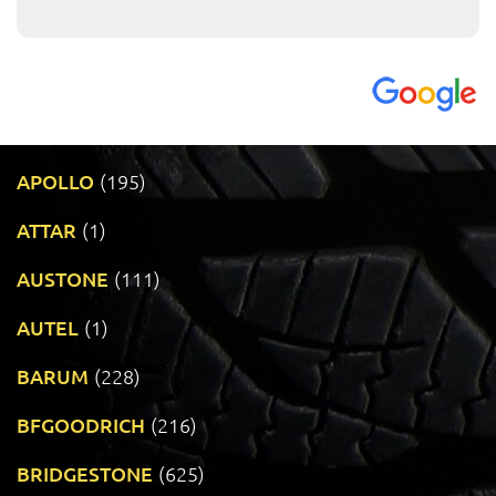
APOLLO
(195)
ATTAR
(1)
AUSTONE
(111)
AUTEL
(1)
BARUM
(228)
BFGOODRICH
(216)
BRIDGESTONE
(625)