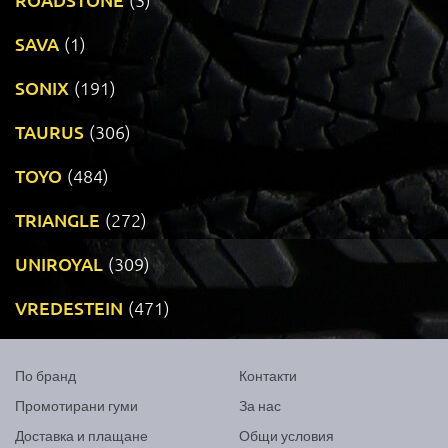
SAVA
(1)
SONIX
(191)
TAURUS
(306)
TOYO
(484)
TRIANGLE
(272)
UNIROYAL
(309)
VREDESTEIN
(471)
По бранд
Контакти
Промотирани гуми
За нас
Доставка и плащане
Общи условия