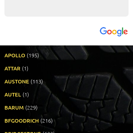
APOLLO
(195)
ATTAR
(1)
AUSTONE
(113)
AUTEL
(1)
BARUM
(229)
BFGOODRICH
(216)