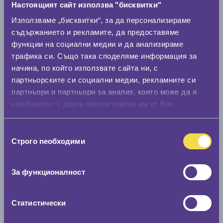
Настоящият сайт използва "бисквитки"
Използваме „бисквитки“, за да персонализираме
Модел
съдържанието и рекламите, да предоставяме
функции на социални медии и да анализираме
трафика си. Също така споделяме информация за
Покажи гуми
начина, по който използвате сайта ни, с
партньорските си социални медии, рекламните си
партньори и партньори за анализ, които може да я
комбинират с друга предоставена им от Вас
информация или с такава, която са събрали от
ползването от Ваша страна на услугите им.
Избор
Строго nеобходими
на
съгласие
За функционалност
Статистически