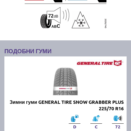
72
dB
C
A
B
ПОДОБНИ ГУМИ
Зимни гуми GENERAL TIRE SNOW GRABBER PLUS
225/70 R16
D
C
72