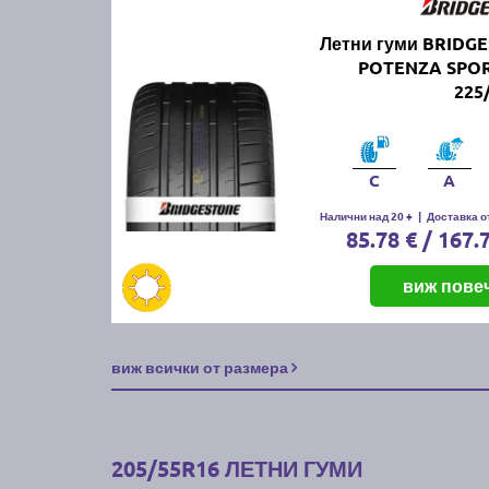
Летни гуми BRIDG
POTENZA SPO
225
C
A
Налични над 20 +
|
Доставка от
85.78 € / 167.
виж пове
виж всички от размера
205/55R16 ЛЕТНИ ГУМИ