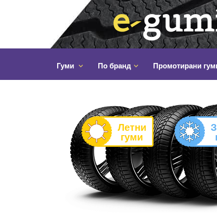
Гуми
По бранд
Промотирани гум
Летни
З
гуми