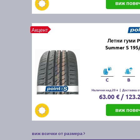
виж пове
Акцент
Летни гуми 
Summer S 195
C
B
Налични над 20 +
|
Доставка от
63.00 € / 123.
виж пове
виж всички от размера