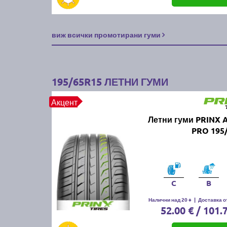
виж всички промотирани гуми
195/65R15 ЛЕТНИ ГУМИ
Акцент
Летни гуми PRINX 
PRO 195
C
B
Налични над 20 +
|
Доставка от
52.00 € / 101.