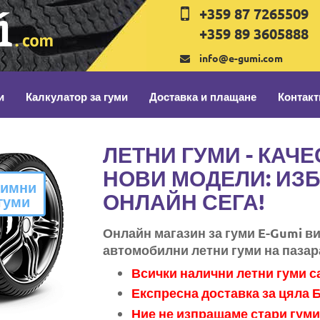
+359 87 7265509
+359 89 3605888
info@e-gumi.com
и
Калкулатор за гуми
Доставка и плащане
Контакт
ЛЕТНИ ГУМИ - КАЧ
НОВИ МОДЕЛИ: ИЗ
имни
ОНЛАЙН СЕГА!
гуми
Онлайн магазин за гуми E-Gumi в
автомобилни летни гуми на пазар
Всички налични летни гуми 
Експресна доставка за цяла 
Ние не изпращаме стари гуми