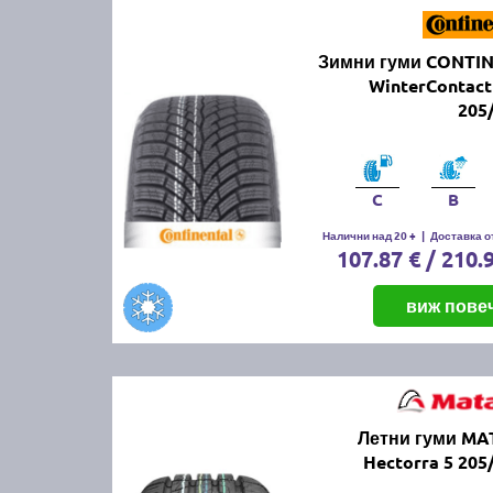
Зимни гуми CONTI
WinterContact
205
C
B
Налични над 20 +
|
Доставка от
107.87 € / 210.
виж пове
Летни гуми M
Hectorra 5 205