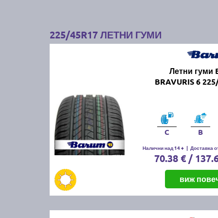
225/45R17 ЛЕТНИ ГУМИ
Летни гуми
BRAVURIS 6 225
C
B
Налични над 14 +
|
Доставка от
70.38 € / 137.
виж пове