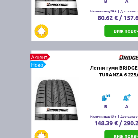
B
A
Налични над 20 +
|
Доставка от
80.62 € / 157.
виж пове
Акцент
Ново
Летни гуми BRIDG
TURANZA 6 225/
B
A
Налични над 15 +
|
Доставка от
148.39 € / 290.
виж пове