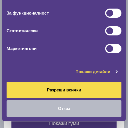
съгласие
0 мм.
За функционалност
Скоростомер при 100
км/ч
0 км/ч
Статистически
Намери гуми с новия размер
Маркетингови
По марка автомобил
Покажи детайли
Марка
Разреши всички
Модел
Отказ
Покажи гуми