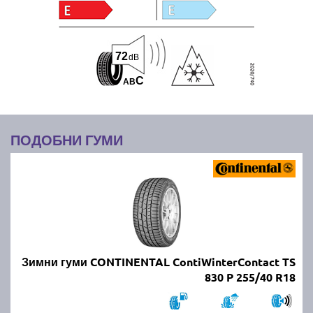
72
dB
C
A
B
ПОДОБНИ ГУМИ
Зимни гуми CONTINENTAL ContiWinterContact TS
830 P 255/40 R18