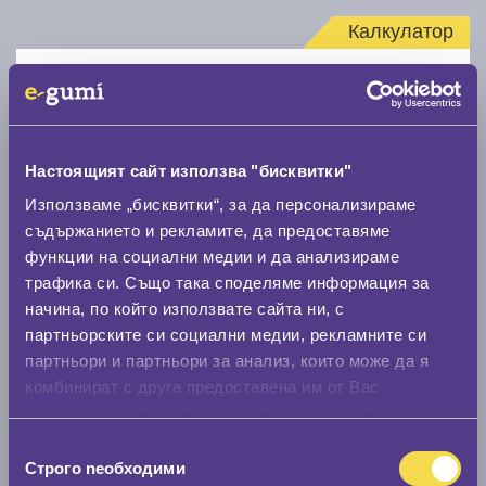
Калкулатор
Стар размер
Настоящият сайт използва "бисквитки"
Използваме „бисквитки“, за да персонализираме
съдържанието и рекламите, да предоставяме
Нов размер
функции на социални медии и да анализираме
трафика си. Също така споделяме информация за
начина, по който използвате сайта ни, с
партньорските си социални медии, рекламните си
партньори и партньори за анализ, които може да я
комбинират с друга предоставена им от Вас
Стар размер
информация или с такава, която са събрали от
0 мм.
ползването от Ваша страна на услугите им.
Избор
Строго nеобходими
на
Нов размер