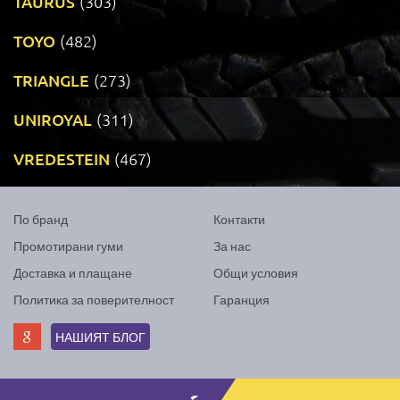
TAURUS
(303)
TOYO
(482)
TRIANGLE
(273)
UNIROYAL
(311)
VREDESTEIN
(467)
По бранд
Контакти
Промотирани гуми
За нас
Доставка и плащане
Общи условия
Политика за поверителност
Гаранция
НАШИЯТ БЛОГ