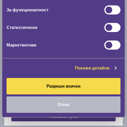
съгласие
0 мм.
За функционалност
Скоростомер при 100
км/ч
0 км/ч
Статистически
Намери гуми с новия размер
Маркетингови
По марка автомобил
Покажи детайли
Марка
Разреши всички
Модел
Отказ
Покажи гуми