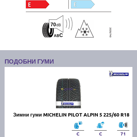
70
dB
C
A
B
ПОДОБНИ ГУМИ
Зимни гуми MICHELIN PILOT ALPIN 5 225/60 R18
C
C
71