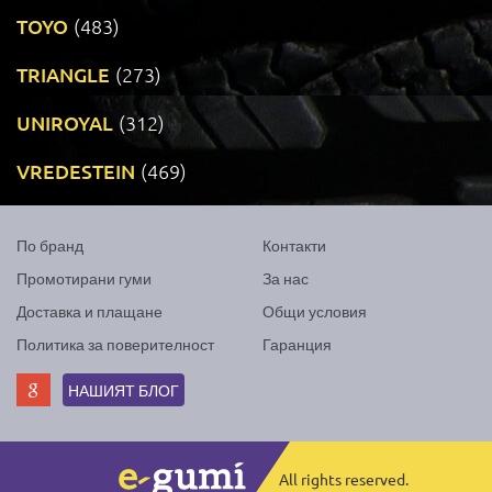
TOYO
(483)
TRIANGLE
(273)
UNIROYAL
(312)
VREDESTEIN
(469)
По бранд
Контакти
Промотирани гуми
За нас
Доставка и плащане
Общи условия
Политика за поверителност
Гаранция
НАШИЯТ БЛОГ
All rights reserved.