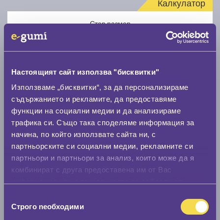
Калкулатор
Стар размер
Настоящият сайт използва "бисквитки"
Използваме „бисквитки“, за да персонализираме
Нов размер
съдържанието и рекламите, да предоставяме
функции на социални медии и да анализираме
трафика си. Също така споделяме информация за
начина, по който използвате сайта ни, с
партньорските си социални медии, рекламните си
партньори и партньори за анализ, които може да я
комбинират с друга предоставена им от Вас
Стар размер
информация или с такава, която са събрали от
0 мм.
ползването от Ваша страна на услугите им.
Избор
Строго nеобходими
Нов размер
на