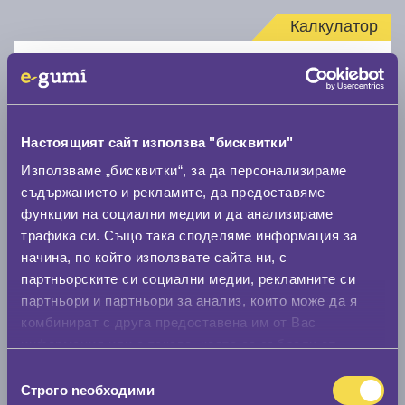
Калкулатор
Стар размер
Настоящият сайт използва "бисквитки"
Използваме „бисквитки“, за да персонализираме
съдържанието и рекламите, да предоставяме
Нов размер
функции на социални медии и да анализираме
трафика си. Също така споделяме информация за
начина, по който използвате сайта ни, с
партньорските си социални медии, рекламните си
партньори и партньори за анализ, които може да я
комбинират с друга предоставена им от Вас
Стар размер
информация или с такава, която са събрали от
0 мм.
ползването от Ваша страна на услугите им.
Избор
Строго nеобходими
на
Нов размер