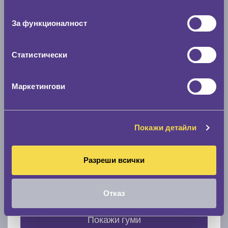
съгласие
0 мм.
За функционалност
Скоростомер при 100
км/ч
0 км/ч
Статистически
Намери гуми с новия размер
Маркетингови
По марка автомобил
Покажи детайли
Марка
Разреши всички
Модел
Отказ
Покажи гуми