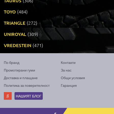
TAURUS
(306)
TOYO
(484)
TRIANGLE
(272)
UNIROYAL
(309)
VREDESTEIN
(471)
По бранд
Контакти
Промотирани гуми
За нас
Доставка и плащане
Общи условия
Политика за поверителност
Гаранция
НАШИЯТ БЛОГ