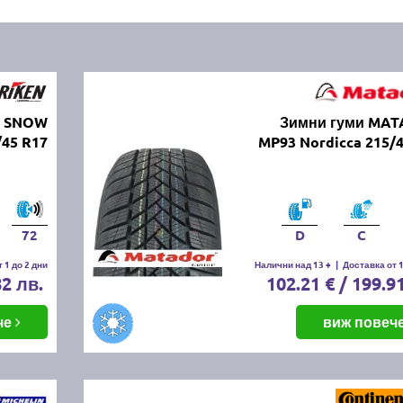
N SNOW
Зимни гуми MA
/45 R17
MP93 Nordicca 215/
72
D
C
 1 до 2 дни
Налични над 13 +
|
Доставка от 1
82 лв.
102.21 € / 199.9
че
виж повеч