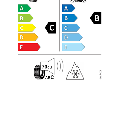
70
dB
C
A
B