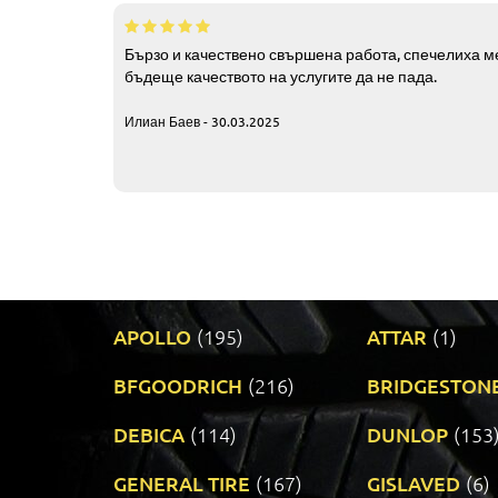
Бързо и качествено свършена работа, спечелиха ме
бъдеще качеството на услугите да не пада.
Илиан Баев - 30.03.2025
APOLLO
(195)
ATTAR
(1)
BFGOODRICH
(216)
BRIDGESTON
DEBICA
(114)
DUNLOP
(153
GENERAL TIRE
(167)
GISLAVED
(6)