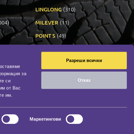
LINGLONG
(310)
004)
MILEVER
(11)
)
POINT S
(49)
SONIX
(191)
Разреши всички
14)
VREDESTEIN
(470)
доставяме
формация за
Отказ
те си
оциална мрежа
им от Вас
НАШИЯТ БЛОГ
те им.
Маркетингови