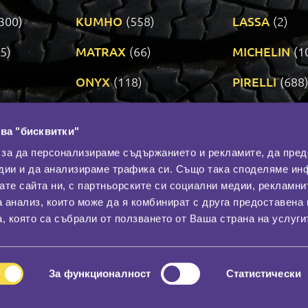
300)
KUMHO
(558)
LASSA
(2)
5)
MATRAX
(66)
MICHELIN
(1
ONYX
(118)
PIRELLI
(688
ROADSTONE
(3)
SAVA
(1)
ва "бисквитки"
TRIANGLE
(272)
UNIROYAL
(3
 за да персонализираме съдържанието и рекламите, да пре
дии и да анализираме трафика си. Също така споделяме ин
вате сайта ни, с партньорските си социални медии, рекламни
Контакти
С
а анализ, които може да я комбинират с друга предоставена 
За нас
, която са събрали от ползването от Ваша страна на услуги
Общи условия
лност
Гаранция
За функционалност
Статистически
© 2026
All rights reserved.