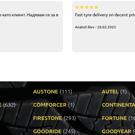
 като клиент. Надявам се за в
Fast tyre delivery on decent pr
Anatoli Iliev - 20.02.2025
AUSTONE
(111)
AUTEL
(1)
E
(632)
COMFORCER
(1)
CONTINENTA
)
FIRESTONE
(293)
FORTUNE
(1
GOODRIDE
(245)
GOODYEAR