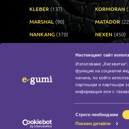
KLEBER
(137)
KORMORAN
(
MARSHAL
(90)
MATADOR
(22
NANKANG
(370)
NEXEN
(450)
PRINX
(34)
RIKEN
(321)
Настоящият сайт използ
TAURUS
(303)
TOYO
(483)
Използваме „бисквитки“,
функции на социални ме
начина, по който използ
По бранд
партньори и партньори з
Промотирани гуми
информация или с такава
Доставка и плащане
Политика за поверите
Избор
Строго nеобходими
на
Покажи детайли
съгласие