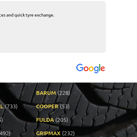
ices and quick tyre exchange.
Приемливо вре
VENDI - 27.04.2
BARUM
(228)
L
(733)
COOPER
(53)
6)
FULDA
(205)
(492)
GRIPMAX
(232)