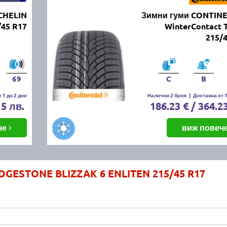
CHELIN
Зимни гуми CONTIN
/45 R17
WinterContact 
215/
69
C
B
 1 до 2 дни
Налични 2 броя
|
Доставка от 1
15 лв.
186.23 € / 364.2
че
виж повеч
DGESTONE BLIZZAK 6 ENLITEN 215/45 R17