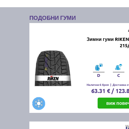
ПОДОБНИ ГУМИ
Зимни гуми RIKE
215
D
C
Налични 6 броя
|
Доставка от
63.31 € / 123.
виж пове