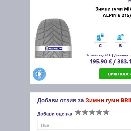
Зимни гуми MI
ALPIN 6 215
C
B
Налични над 20 +
|
Доставка от
195.90 € / 383.
виж пове
Добави отзив за
Зимни гуми BRI
Добави оценка