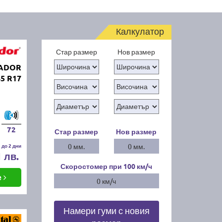
Калкулатор
Стар размер
Нов размер
TADOR
45 R17
72
Стар размер
Нов размер
 до 2 дни
0 мм.
0 мм.
1 лв.
Скоростомер при 100
км/ч
е
0 км/ч
Намери гуми с новия