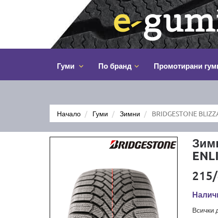
Гуми
По бранд
Промотирани гум
Начало
Гуми
Зимни
BRIDGESTONE BLIZZA
Зим
ENL
215/
Налич
Всички 