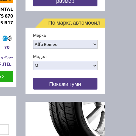
размер
ENTAL
TS 870
По марка автомобил
45 R17
Марка
70
Модел
 до 2 дни
3 лв.
е
Покажи гуми