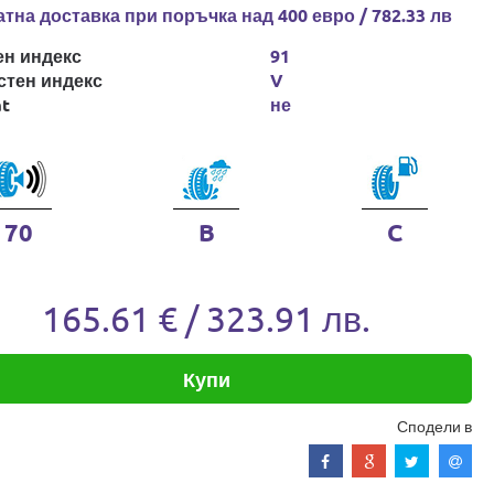
тна доставка при поръчка над 400 евро / 782.33 лв
ен индекс
91
стен индекс
V
at
не
70
B
C
165.61 € / 323.91 лв.
Купи
Сподели в