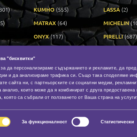
301)
KUMHO
(555)
LASSA
(2)
5)
MATRAX
(64)
MICHELIN
(1
ONYX
(117)
PIRELLI
(687
ROADSTONE
(3)
SAVA
(1)
ва "бисквитки"
TRIANGLE
(273)
UNIROYAL
(3
 за да персонализираме съдържанието и рекламите, да пре
дии и да анализираме трафика си. Също така споделяме ин
вате сайта ни, с партньорските си социални медии, рекламни
Контакти
С
а анализ, които може да я комбинират с друга предоставена 
За нас
, която са събрали от ползването от Ваша страна на услуги
Общи условия
лност
Гаранция
За функционалност
Статистически
© 2026
All rights reserved.