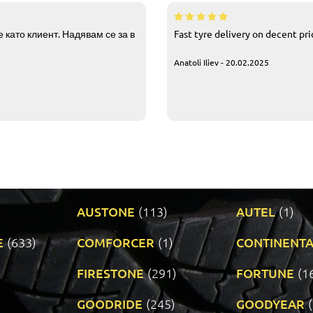
 като клиент. Надявам се за в
Fast tyre delivery on decent pr
Anatoli Iliev - 20.02.2025
AUSTONE
(113)
AUTEL
(1)
E
(633)
COMFORCER
(1)
CONTINENTA
)
FIRESTONE
(291)
FORTUNE
(1
GOODRIDE
(245)
GOODYEAR