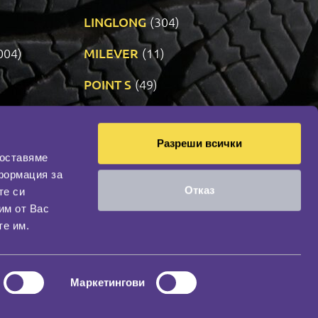
LINGLONG
(304)
004)
MILEVER
(11)
)
POINT S
(49)
SONIX
(191)
Разреши всички
11)
VREDESTEIN
(467)
доставяме
формация за
Отказ
те си
оциална мрежа
им от Вас
НАШИЯТ БЛОГ
те им.
Маркетингови