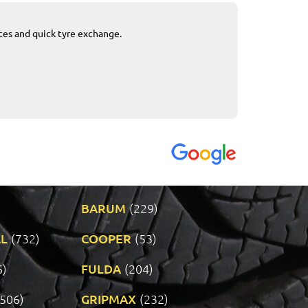
ices and quick tyre exchange.
Приемливо вре
VENDI - 27.04.2
BARUM
(229)
L
(732)
COOPER
(53)
6)
FULDA
(204)
(506)
GRIPMAX
(232)