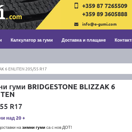
+359 87 7265509
+359 89 3605888
info@e-gumi.com
и
Калкулатор за гуми
Доставка и плащане
Контакт
K 6 ENLITEN 205/55 R17
ни гуми BRIDGESTONE BLIZZAK 6
ITEN
55 R17
и над 20 +
доставки на
зимни гуми
са с нов ДОТ!