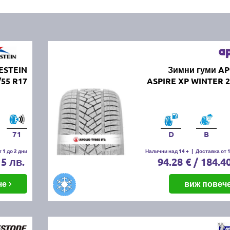
ESTEIN
Зимни гуми A
55 R17
ASPIRE XP WINTER 2
71
D
B
 1 до 2 дни
Налични над 14 +
|
Доставка от 1
15 лв.
94.28 € / 184.4
че
виж повеч