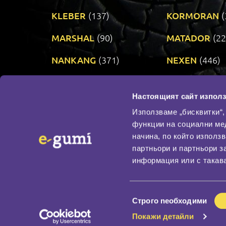
KLEBER
(137)
KORMORAN
(
MARSHAL
(90)
MATADOR
(22
NANKANG
(371)
NEXEN
(446)
PRINX
(34)
RIKEN
(321)
Настоящият сайт използ
TAURUS
(303)
TOYO
(482)
Използваме „бисквитки“,
функции на социални ме
начина, по който използ
По бранд
партньори и партньори з
Промотирани гуми
информация или с такава
Доставка и плащане
Политика за поверите
Избор
Строго nеобходими
на
Покажи детайли
съгласие