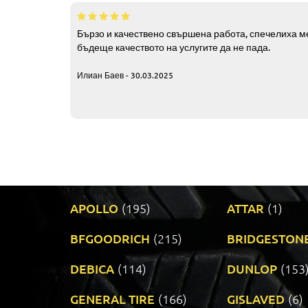
Бързо и качествено свършена работа, спечелиха ме
бъдеще качеството на услугите да не пада.
Илиан Баев - 30.03.2025
APOLLO
(195)
ATTAR
(1)
BFGOODRICH
(215)
BRIDGESTON
DEBICA
(114)
DUNLOP
(153
GENERAL TIRE
(166)
GISLAVED
(6)