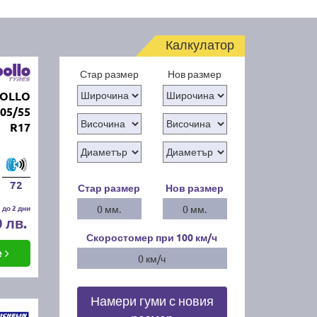
Калкулатор
Стар размер
Нов размер
POLLO
05/55
R17
72
Стар размер
Нов размер
 до 2 дни
0 мм.
0 мм.
0 лв.
Скоростомер при 100
км/ч
е
0 км/ч
Намери гуми с новия