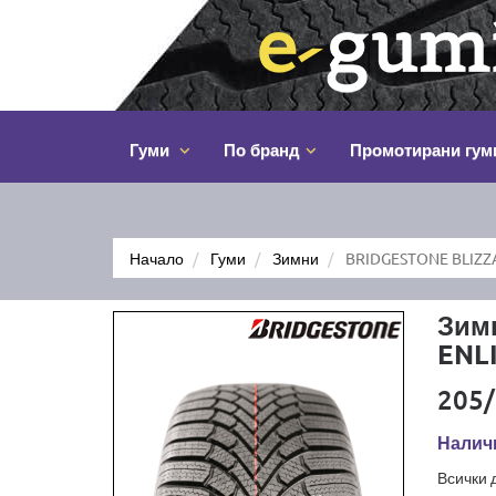
Гуми
По бранд
Промотирани гум
Начало
Гуми
Зимни
BRIDGESTONE BLIZZA
Зим
ENL
205/
Наличн
Всички 