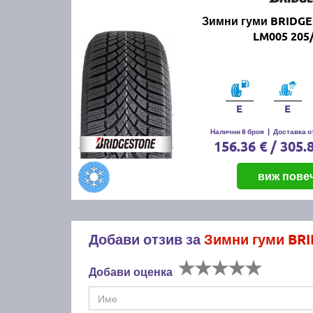
Зимни гуми BRIDG
LM005 205
E
E
Налични 8 броя
|
Доставка от
156.36 € / 305.
виж пове
Добави отзив за
Зимни гуми BRI
Добави оценка