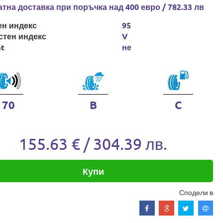
тна доставка при поръчка над 400 евро / 782.33 лв
ен индекс
95
стен индекс
V
at
не
70
B
C
155.63 € / 304.39 лв.
Купи
Сподели в