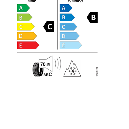
70
dB
C
A
B