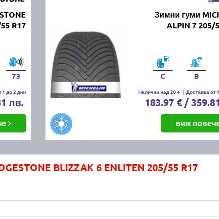
ESTONE
Зимни гуми MIC
/55 R17
ALPIN 7 205/
73
C
B
 1 до 2 дни
Налични над 20 +
|
Доставка от 1
81 лв.
183.97 € / 359.8
че
виж повеч
DGESTONE BLIZZAK 6 ENLITEN 205/55 R17