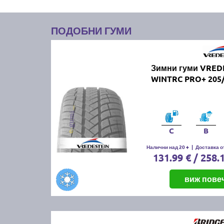
ПОДОБНИ ГУМИ
Зимни гуми VRED
WINTRC PRO+ 205/
C
B
Налични над 20 +
|
Доставка от
131.99 € / 258.
виж пове