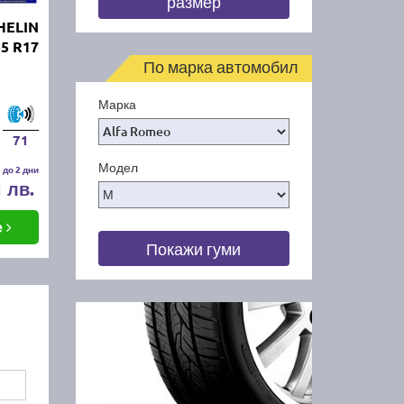
размер
HELIN
55 R17
По марка автомобил
Марка
71
Модел
 до 2 дни
1 лв.
е
Покажи гуми