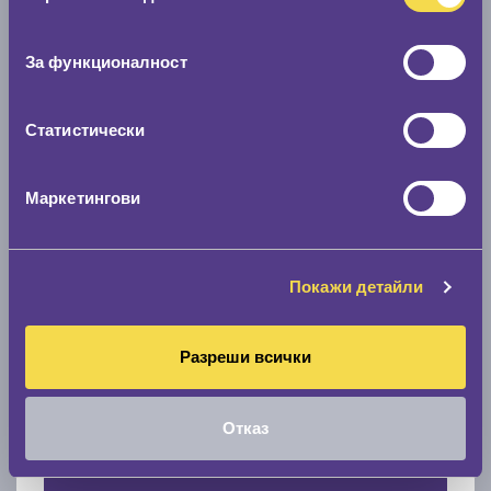
Нов размер
съгласие
0 мм.
За функционалност
Скоростомер при 100
км/ч
Статистически
0 км/ч
Намери гуми с новия размер
Маркетингови
По марка автомобил
Покажи детайли
Марка
Разреши всички
Модел
Отказ