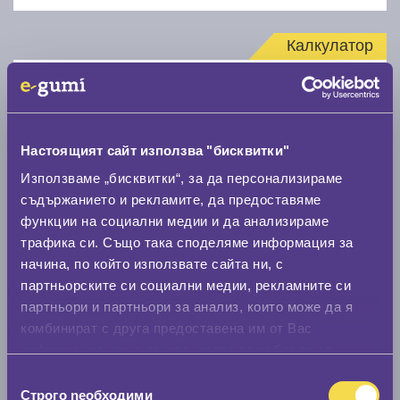
Калкулатор
Стар размер
Настоящият сайт използва "бисквитки"
Използваме „бисквитки“, за да персонализираме
съдържанието и рекламите, да предоставяме
Нов размер
функции на социални медии и да анализираме
трафика си. Също така споделяме информация за
начина, по който използвате сайта ни, с
партньорските си социални медии, рекламните си
партньори и партньори за анализ, които може да я
комбинират с друга предоставена им от Вас
информация или с такава, която са събрали от
Стар размер
ползването от Ваша страна на услугите им.
Избор
0 мм.
Строго nеобходими
на