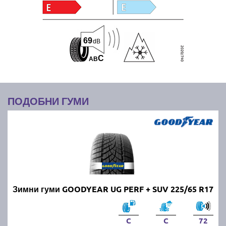
69
dB
C
A
B
ПОДОБНИ ГУМИ
Зимни гуми GOODYEAR UG PERF + SUV 225/65 R17
C
C
72