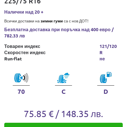
225/75 R16
Налични над 20 +
Всички доставки на
зимни гуми
са с нов ДОТ!
Безплатна доставка при поръчка над 400 евро /
782.33 лв
Товарен индекс
121/120
Скоростен индекс
R
Run-flat
не
70
C
D
75.85 € / 148.35 лв.