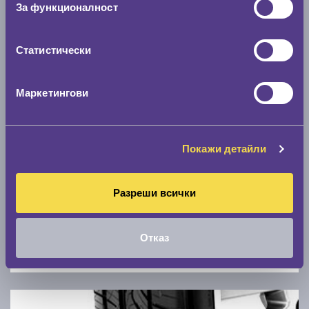
За функционалност
0 км/ч
Статистически
Намери гуми с новия размер
Маркетингови
По марка автомобил
Марка
Покажи детайли
Модел
Разреши всички
Отказ
Покажи гуми