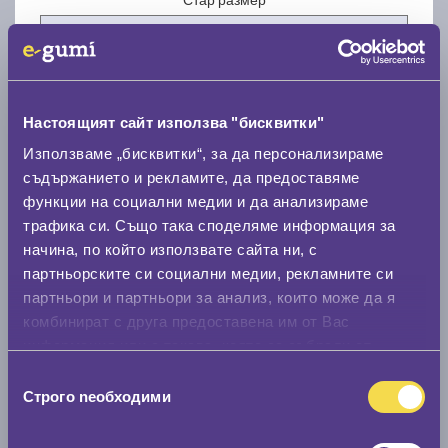
Настоящият сайт използва "бисквитки"
Нов размер
Използваме „бисквитки“, за да персонализираме
съдържанието и рекламите, да предоставяме
функции на социални медии и да анализираме
трафика си. Също така споделяме информация за
начина, по който използвате сайта ни, с
партньорските си социални медии, рекламните си
партньори и партньори за анализ, които може да я
Стар размер
комбинират с друга предоставена им от Вас
0 мм.
информация или с такава, която са събрали от
ползването от Ваша страна на услугите им.
Нов размер
Избор
Строго nеобходими
на
0 мм.
съгласие
Скоростомер при 100
км/ч