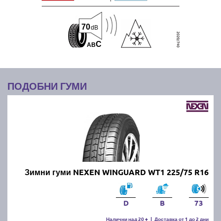
70
dB
C
A
B
ПОДОБНИ ГУМИ
Зимни гуми NEXEN WINGUARD WT1 225/75 R16
D
B
73
Налични над 20 +
|
Доставка от 1 до 2 дни