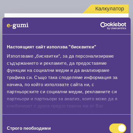
Калкулатор
Стар размер
Настоящият сайт използва "бисквитки"
Използваме „бисквитки“, за да персонализираме
съдържанието и рекламите, да предоставяме
Нов размер
функции на социални медии и да анализираме
трафика си. Също така споделяме информация за
начина, по който използвате сайта ни, с
партньорските си социални медии, рекламните си
партньори и партньори за анализ, които може да я
комбинират с друга предоставена им от Вас
Стар размер
информация или с такава, която са събрали от
0 мм.
ползването от Ваша страна на услугите им.
Избор
Строго nеобходими
на
Нов размер