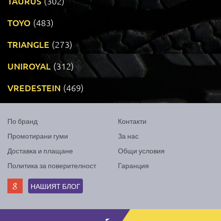
TAURUS
(302)
TOYO
(483)
TRIANGLE
(273)
UNIROYAL
(312)
VREDESTEIN
(469)
По бранд
Контакти
Промотирани гуми
За нас
Доставка и плащане
Общи условия
Политика за поверителност
Гаранция
НАШИЯТ БЛОГ