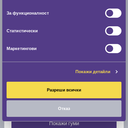
съгласие
0 мм.
За функционалност
Скоростомер при 100
км/ч
0 км/ч
Статистически
Намери гуми с новия размер
Маркетингови
По марка автомобил
Покажи детайли
Марка
Разреши всички
Модел
Отказ
Покажи гуми