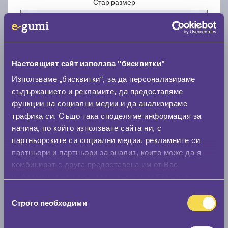
Стар размер
Настоящият сайт използва "бисквитки"
Нов размер
Използваме „бисквитки“, за да персонализираме
съдържанието и рекламите, да предоставяме
функции на социални медии и да анализираме
трафика си. Също така споделяме информация за
начина, по който използвате сайта ни, с
партньорските си социални медии, рекламните си
партньори и партньори за анализ, които може да я
Стар размер
комбинират с друга предоставена им от Вас
0 мм.
информация или с такава, която са събрали от
ползването от Ваша страна на услугите им.
Избор
Нов размер
Строго nеобходими
на
0 мм.
съгласие