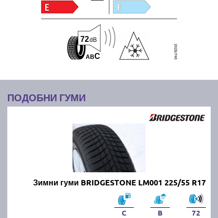
72
dB
C
A
B
ПОДОБНИ ГУМИ
Зимни гуми BRIDGESTONE LM001 225/55 R17
C
B
72