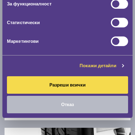
Скоростомер при 100
км/ч
За функционалност
0 км/ч
Статистически
Намери гуми с новия размер
Маркетингови
По марка автомобил
Марка
Покажи детайли
Модел
Разреши всички
Отказ
Покажи гуми