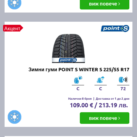
виж повече
Акцент
Зимни гуми POINT S WINTER S 225/55 R17
C
C
72
Налични 8 броя
|
Доставка от 1 до 2 дни
109.00 € / 213.19 лв.
виж повече