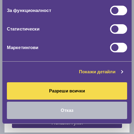
съгласие
0 мм.
За функционалност
Скоростомер при 100
км/ч
0 км/ч
Статистически
Намери гуми с новия размер
Маркетингови
По марка автомобил
Покажи детайли
Марка
Разреши всички
Модел
Отказ
Покажи гуми