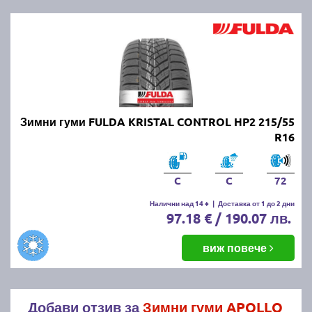
Зимни гуми FULDA KRISTAL CONTROL HP2 215/55
R16
C
C
72
Налични над 14 +
|
Доставка от 1 до 2 дни
97.18 € / 190.07 лв.
виж повече
Добави отзив за
Зимни гуми APOLLO