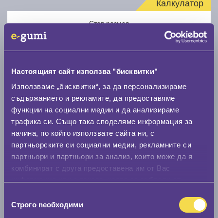
Калкулатор
Стар размер
Настоящият сайт използва "бисквитки"
Използваме „бисквитки“, за да персонализираме
Нов размер
съдържанието и рекламите, да предоставяме
функции на социални медии и да анализираме
трафика си. Също така споделяме информация за
начина, по който използвате сайта ни, с
партньорските си социални медии, рекламните си
партньори и партньори за анализ, които може да я
комбинират с друга предоставена им от Вас
Стар размер
информация или с такава, която са събрали от
0 мм.
ползването от Ваша страна на услугите им.
Избор
Строго nеобходими
Нов размер
на