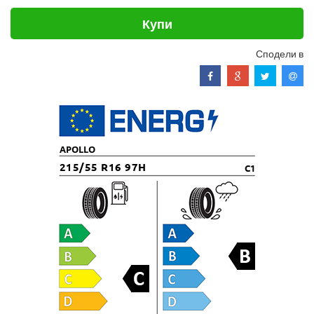
Купи
Сподели в
APOLLO
215/55 R16 97H
C1