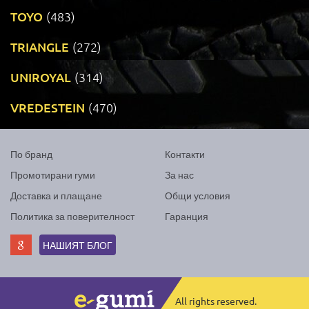
TOYO
(483)
TRIANGLE
(272)
UNIROYAL
(314)
VREDESTEIN
(470)
По бранд
Контакти
Промотирани гуми
За нас
Доставка и плащане
Общи условия
Политика за поверителност
Гаранция
НАШИЯТ БЛОГ
All rights reserved.