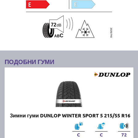
72
dB
C
A
B
ПОДОБНИ ГУМИ
Зимни гуми DUNLOP WINTER SPORT 5 215/55 R16
C
C
72