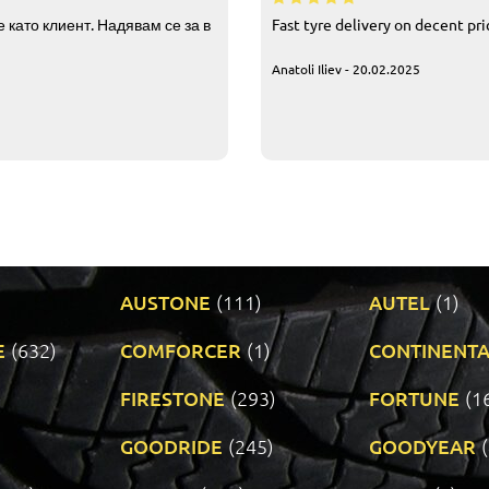
 като клиент. Надявам се за в
Fast tyre delivery on decent pr
Anatoli Iliev - 20.02.2025
AUSTONE
(111)
AUTEL
(1)
E
(632)
COMFORCER
(1)
CONTINENTA
)
FIRESTONE
(293)
FORTUNE
(1
GOODRIDE
(245)
GOODYEAR