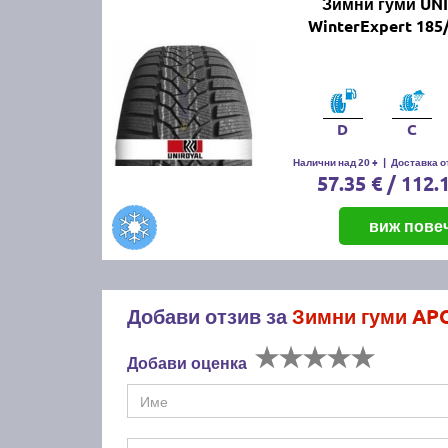
Зимни гуми UN
WinterExpert 185
D
C
Налични над 20 +
|
Доставка от
57.35 € / 112.
виж пове
Добави отзив за
Зимни гуми AP
Добави оценка