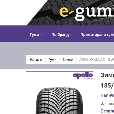
Гуми
По бранд
Промотирани гум
Начало
Гуми
Зимни
APOLLO ALNAC 4G W
Зим
185/
Наличн
Всички 
Безпла