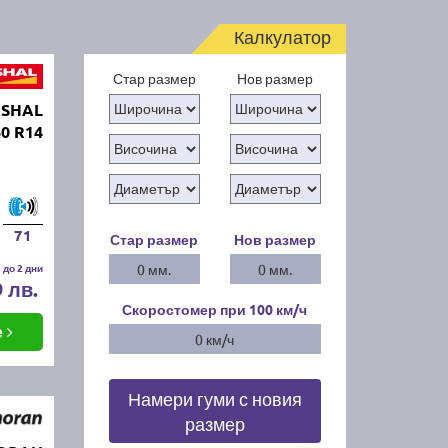
Калкулатор
Стар размер
Нов размер
RSHAL
0 R14
71
Стар размер
Нов размер
 до 2 дни
0 мм.
0 мм.
9 лв.
Скоростомер при 100
км/ч
е
0 км/ч
Намери гуми с новия
размер