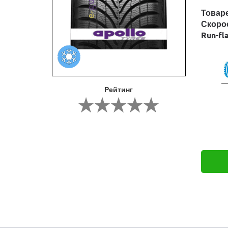
Товар
Скоро
Run-fl
Рейтинг