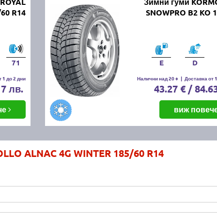
IROYAL
Зимни гуми KOR
/60 R14
SNOWPRO B2 KO 1
71
E
D
 1 до 2 дни
Налични над 20 +
|
Доставка от 1
17 лв.
43.27 € / 84.6
че
виж повеч
OLLO ALNAC 4G WINTER 185/60 R14