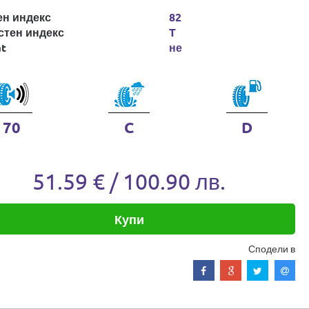
ен индекс
82
стен индекс
T
at
не
70
C
D
51.59 € / 100.90 лв.
Купи
Сподели в