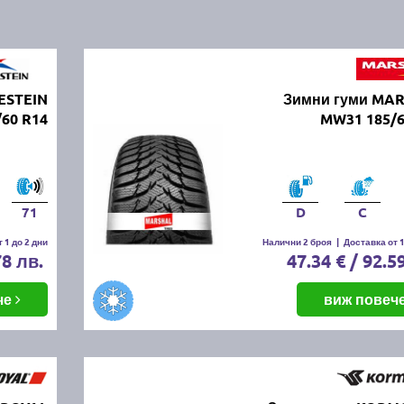
ESTEIN
Зимни гуми MA
60 R14
MW31 185/6
71
D
C
 1 до 2 дни
Налични 2 броя
|
Доставка от 1
78 лв.
47.34 € / 92.5
че
виж повеч