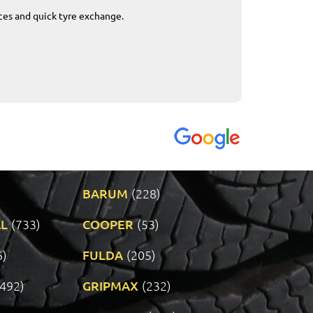
ices and quick tyre exchange.
Приемливо вре
VENDI - 27.04.2
BARUM
(228)
L
(733)
COOPER
(53)
6)
FULDA
(205)
(492)
GRIPMAX
(232)