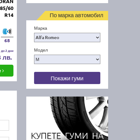
MORAN
85/60
По марка автомобил
R14
Марка
68
Модел
 до 2 дни
3 лв.
е
Покажи гуми