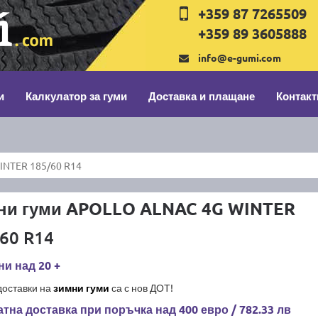
+359 87 7265509
+359 89 3605888
info@e-gumi.com
и
Калкулатор за гуми
Доставка и плащане
Контакт
INTER 185/60 R14
ни гуми APOLLO ALNAC 4G WINTER
60 R14
и над 20 +
доставки на
зимни гуми
са с нов ДОТ!
тна доставка при поръчка над 400 евро / 782.33 лв