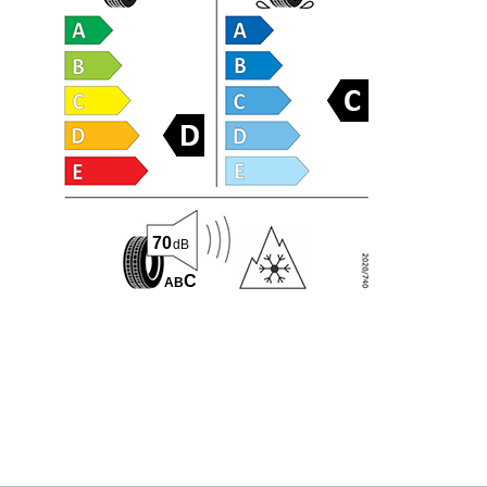
70
dB
C
A
B