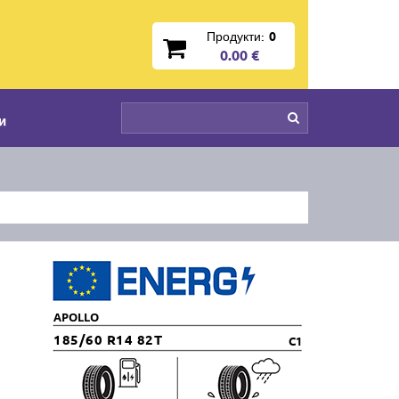
Продукти:
0
0.00 €
и
APOLLO
185/60 R14 82T
C1