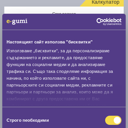
Калкулатор
Стар размер
Настоящият сайт използва "бисквитки"
Използваме „бисквитки“, за да персонализираме
Нов размер
съдържанието и рекламите, да предоставяме
функции на социални медии и да анализираме
трафика си. Също така споделяме информация за
начина, по който използвате сайта ни, с
партньорските си социални медии, рекламните си
партньори и партньори за анализ, които може да я
комбинират с друга предоставена им от Вас
Стар размер
информация или с такава, която са събрали от
0 мм.
ползването от Ваша страна на услугите им.
Избор
Строго nеобходими
Нов размер
на