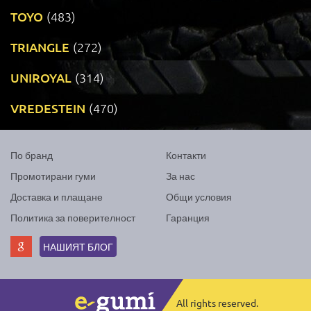
TOYO
(483)
TRIANGLE
(272)
UNIROYAL
(314)
VREDESTEIN
(470)
По бранд
Контакти
Промотирани гуми
За нас
Доставка и плащане
Общи условия
Политика за поверителност
Гаранция
НАШИЯТ БЛОГ
All rights reserved.