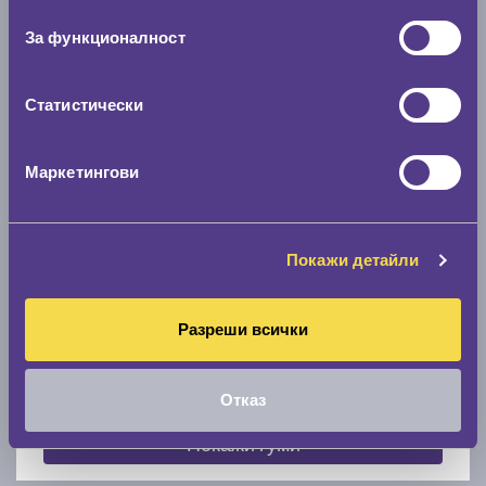
съгласие
0 мм.
За функционалност
Скоростомер при 100
км/ч
0 км/ч
Статистически
Намери гуми с новия размер
Маркетингови
По марка автомобил
Покажи детайли
Марка
Разреши всички
Модел
Отказ
Покажи гуми