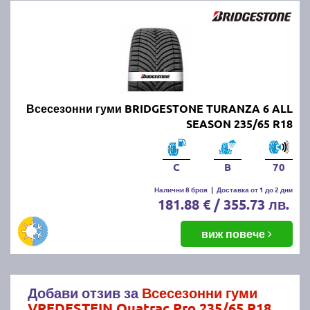
Всесезонни гуми BRIDGESTONE TURANZA 6 ALL
SEASON 235/65 R18
C
B
70
Налични 8 броя
|
Доставка от 1 до 2 дни
181.88 € / 355.73 лв.
виж повече
Добави отзив за
Всесезонни гуми
VREDESTEIN Quatrac Pro 235/65 R18