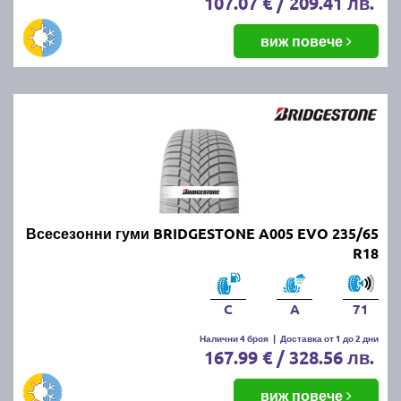
107.07 € / 209.41 лв.
виж повече
Всесезонни гуми BRIDGESTONE A005 EVO 235/65
R18
C
A
71
Налични 4 броя
|
Доставка от 1 до 2 дни
167.99 € / 328.56 лв.
виж повече