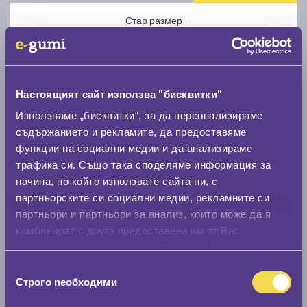
Стар размер
Настоящият сайт използва "бисквитки"
Използваме „бисквитки“, за да персонализираме
Нов размер
съдържанието и рекламите, да предоставяме
функции на социални медии и да анализираме
трафика си. Също така споделяме информация за
начина, по който използвате сайта ни, с
партньорските си социални медии, рекламните си
партньори и партньори за анализ, които може да я
Стар размер
комбинират с друга предоставена им от Вас
информация или с такава, която са събрали от
0 мм.
ползването от Ваша страна на услугите им.
Избор
Нов размер
Строго nеобходими
на
0 мм.
съгласие