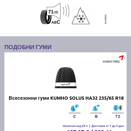
71
dB
C
A
B
ПОДОБНИ ГУМИ
Всесезонни гуми KUMHO SOLUS HA32 235/65 R18
C
B
72
Налични над 20 +
|
Доставка от 1 до 2 дни