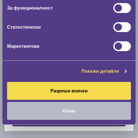
За функционалност
Скоростомер при 100
км/ч
0 км/ч
Статистически
Намери гуми с новия размер
Маркетингови
По марка автомобил
Марка
Покажи детайли
Разреши всички
Модел
Отказ
Покажи гуми