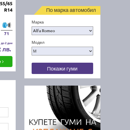
55/65
По марка автомобил
R14
Марка
71
Модел
 до 2 дни
2 лв.
е
Покажи гуми