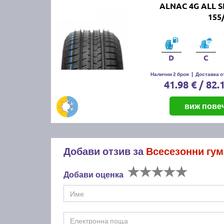
ALNAC 4G ALL 
155
D
C
Налични 2 броя
|
Доставка от
41.98 € / 82.
виж пове
Добави отзив за
Всесезонни гум
Добави оценка