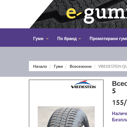
Гуми
По бранд
Промотирани гум
Начало
Гуми
Всесезонни
VREDESTEIN QU
Все
5
155/
Наличн
Безпла