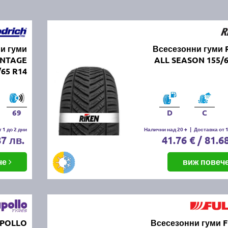
и гуми
Всесезонни гуми 
NTAGE
ALL SEASON 155/6
65 R14
69
D
C
 1 до 2 дни
Налични над 20 +
|
Доставка от 1
87 лв.
41.76 € / 81.6
че
виж повеч
APOLLO
Всесезонни гуми 