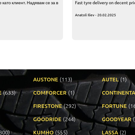
 като клиент. Надявам се за в
Fast tyre delivery on decent pr
Anatoli Iliev - 20.02.2025
AUSTONE
(113)
AUTEL
(1)
E
(633)
COMFORCER
(1)
CONTINENTA
)
FIRESTONE
(292)
FORTUNE
(1
GOODRIDE
(244)
GOODYEAR
300)
KUMHO
(555)
LASSA
(2)