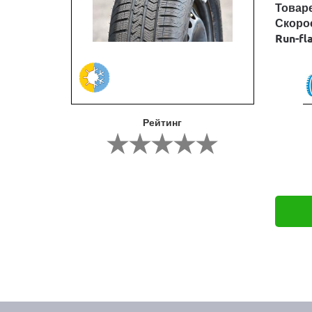
Товар
Скоро
Run-fl
Рейтинг