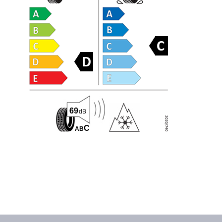
69
dB
C
A
B