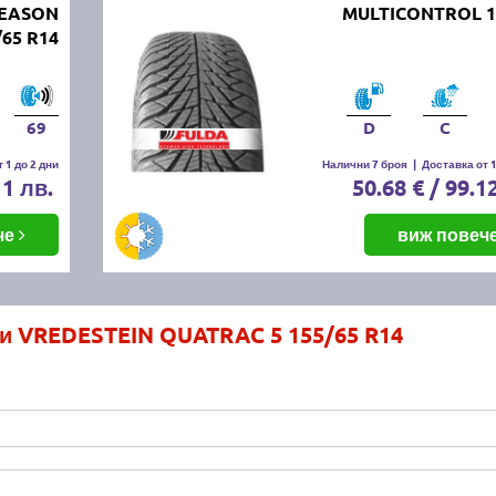
SEASON
MULTICONTROL 1
/65 R14
69
D
C
 1 до 2 дни
Налични 7 броя
|
Доставка от 1
11 лв.
50.68 € / 99.1
че
виж повеч
и VREDESTEIN QUATRAC 5 155/65 R14