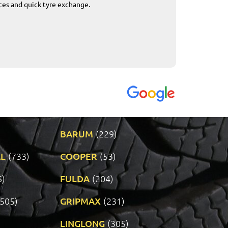
ices and quick tyre exchange.
Приемливо вре
VENDI - 27.04.2
BARUM
(229)
L
(733)
COOPER
(53)
6)
FULDA
(204)
(505)
GRIPMAX
(231)
LINGLONG
(305)