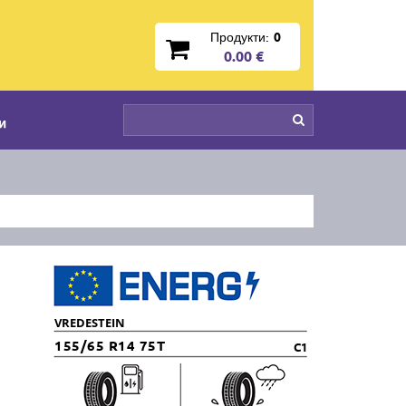
Продукти:
0
0.00 €
и
VREDESTEIN
155/65 R14 75T
C1