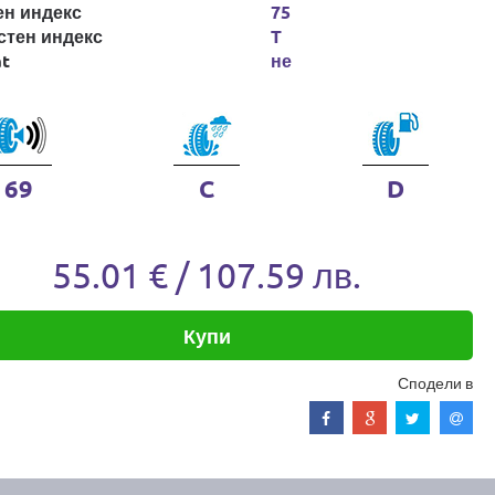
ен индекс
75
стен индекс
T
at
не
69
C
D
55.01 € / 107.59 лв.
Купи
Сподели в