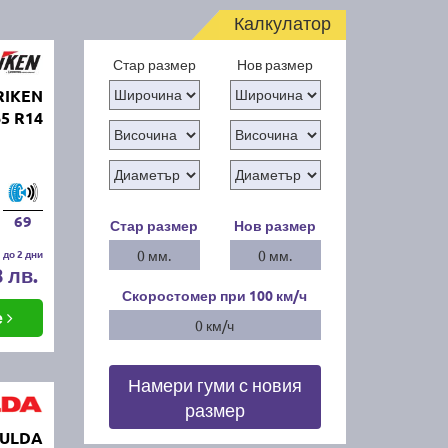
Калкулатор
Стар размер
Нов размер
RIKEN
5 R14
69
Стар размер
Нов размер
 до 2 дни
0 мм.
0 мм.
8 лв.
Скоростомер при 100
км/ч
е
0 км/ч
Намери гуми с новия
размер
FULDA