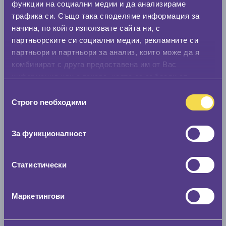
функции на социални медии и да анализираме
0 мм.
трафика си. Също така споделяме информация за
начина, по който използвате сайта ни, с
Скоростомер при 100
км/ч
партньорските си социални медии, рекламните си
0 км/ч
партньори и партньори за анализ, които може да я
комбинират с друга предоставена им от Вас
Намери гуми с новия размер
информация или с такава, която са събрали от
ползването от Ваша страна на услугите им.
Избор
Строго nеобходими
на
По марка автомобил
съгласие
Марка
За функционалност
Статистически
Модел
Маркетингови
Покажи гуми