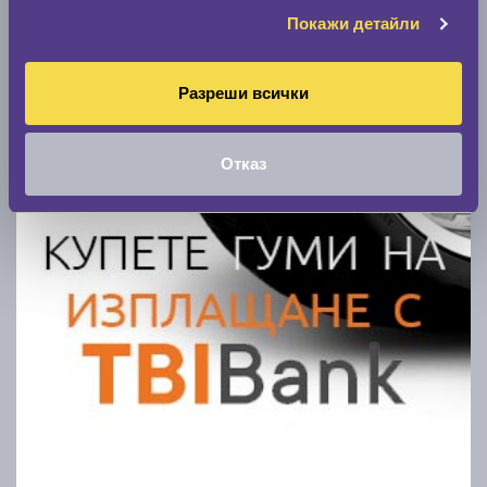
Покажи детайли
Разреши всички
Отказ