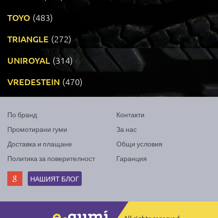
TOYO
(483)
TRIANGLE
(272)
UNIROYAL
(314)
VREDESTEIN
(470)
По бранд
Контакти
Промотирани гуми
За нас
Доставка и плащане
Общи условия
Политика за поверителност
Гаранция
НАШИЯТ БЛОГ