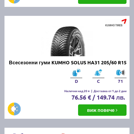
Всесезонни гуми KUMHO SOLUS HA31 205/60 R15
D
C
71
Налични над 20 +
|
Доставка от 1 до 2 дни
76.56 € / 149.74 лв.
виж повече