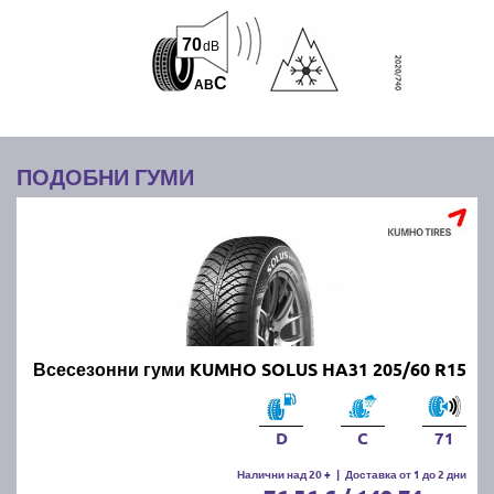
70
dB
C
A
B
ПОДОБНИ ГУМИ
Всесезонни гуми KUMHO SOLUS HA31 205/60 R15
D
C
71
Налични над 20 +
|
Доставка от 1 до 2 дни