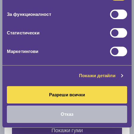
Нов размер
съгласие
0 мм.
За функционалност
Скоростомер при 100
км/ч
0 км/ч
Статистически
Намери гуми с новия размер
Маркетингови
По марка автомобил
Покажи детайли
Марка
Разреши всички
Модел
Отказ
Покажи гуми