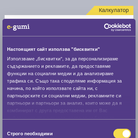
Калкулатор
Стар размер
Настоящият сайт използва "бисквитки"
Използваме „бисквитки“, за да персонализираме
съдържанието и рекламите, да предоставяме
Нов размер
функции на социални медии и да анализираме
трафика си. Също така споделяме информация за
начина, по който използвате сайта ни, с
партньорските си социални медии, рекламните си
партньори и партньори за анализ, които може да я
комбинират с друга предоставена им от Вас
Стар размер
информация или с такава, която са събрали от
ползването от Ваша страна на услугите им.
0 мм.
Избор
Строго nеобходими
на