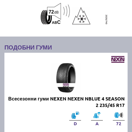
72
dB
C
A
B
ПОДОБНИ ГУМИ
Всесезонни гуми NEXEN NEXEN NBLUE 4 SEASON
2 235/45 R17
D
A
72