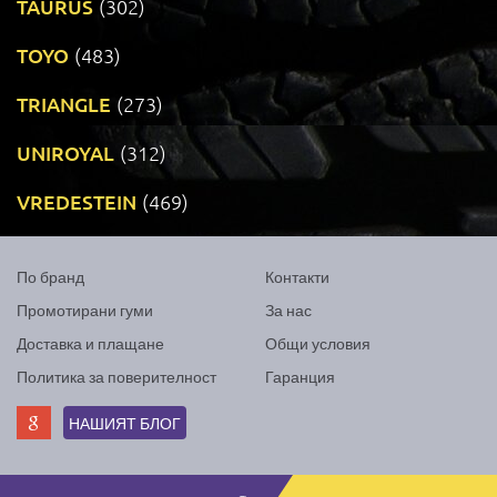
TAURUS
(302)
TOYO
(483)
TRIANGLE
(273)
UNIROYAL
(312)
VREDESTEIN
(469)
По бранд
Контакти
Промотирани гуми
За нас
Доставка и плащане
Общи условия
Политика за поверителност
Гаранция
НАШИЯТ БЛОГ