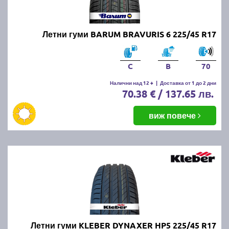
Онлайн магазин E-gumi не предлага летни гуми с
безплатна доставка, но предлага експресна
доставка до всички точки на страната.
Летни гуми BARUM BRAVURIS 6 225/45 R17
Възползвайте се от директна доставка до Варна,
Пловдив, Бургас, София, Стара Загора, Велико
Търново, Русе, Плевен, Ловеч, Видин,
C
B
70
Благоевград, Кюстендил, Перник, Хасково,
Силистра, Добрич и други градове.
Налични над 12 +
|
Доставка от 1 до 2 дни
70.38 € / 137.65 лв.
виж повече
Летни гуми KLEBER DYNAXER HP5 225/45 R17