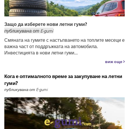
Защо да изберете нови летни гуми?
публикувана
от
E-gumi
Смяната на гумите с настъпването на топлите месеци е
важна част от поддръжката на автомобила.
Инвестицията в нови летни гуми...
виж още
Кога е оптималното време за закупуване на летни
гуми?
публикувана от E-gumi