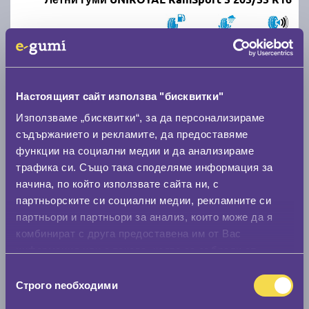
C
A
71
Налични над 20 +
|
Доставка от 1 до 2 дни
63.49 € / 124.18 лв.
Настоящият сайт използва "бисквитки"
виж повече
Използваме „бисквитки“, за да персонализираме
съдържанието и рекламите, да предоставяме
функции на социални медии и да анализираме
трафика си. Също така споделяме информация за
начина, по който използвате сайта ни, с
партньорските си социални медии, рекламните си
партньори и партньори за анализ, които може да я
комбинират с друга предоставена им от Вас
информация или с такава, която са събрали от
Летни гуми MATADOR Hectorra 5 205/55 R16
ползването от Ваша страна на услугите им.
Избор
Строго nеобходими
на
C
B
71
съгласие