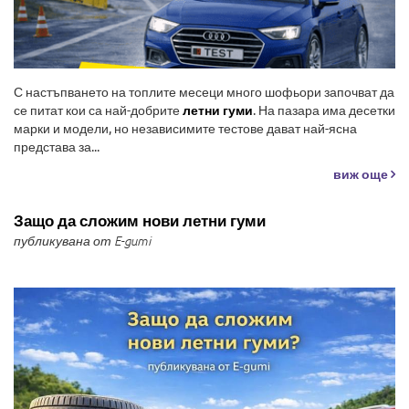
С настъпването на топлите месеци много шофьори започват да
се питат кои са най-добрите
летни гуми
. На пазара има десетки
марки и модели, но независимите тестове дават най-ясна
представа за...
виж още
Защо да сложим нови летни гуми
публикувана от E-gumi