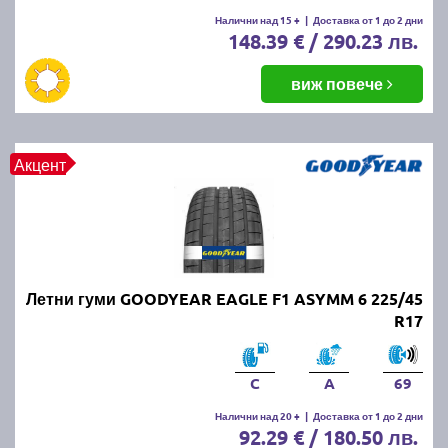
Летните гуми се считат за износени, когато
Налични над 15 +
|
Доставка от 1 до 2 дни
148.39 € / 290.23 лв.
дълбочината на протектора падне под 1.6 мм.
Въпреки това, за по-добро сцепление и
безопасност се препоръчва смяната им при
виж повече
дълбочина под 3 мм.
ПРОЧЕТИ ОЩЕ:
Има ли закон за зимни гуми в
Акцент
България?
Можем ли да шофираме със
зимни гуми през лятото?
Летни гуми GOODYEAR EAGLE F1 ASYMM 6 225/45
Въпреки че е законно, не се препоръчва, защото
R17
зимните гуми са направени от по-мека смес, която
се износва по-бързо при високи температури.
Освен това, те имат по-дълъг спирачен път и по-
C
A
69
слабо сцепление на суха и мокра настилка през
Налични над 20 +
|
Доставка от 1 до 2 дни
лятото.
92.29 € / 180.50 лв.