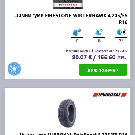
Зимни гуми FIRESTONE WINTERHAWK 4 205/55
R16
C
B
71
Налични над 20 +
|
Доставка от 1 до 2 дни
80.07 € / 156.60 лв.
виж повече
Летни гуми UNIROYAL RainSport 5 205/55 R16