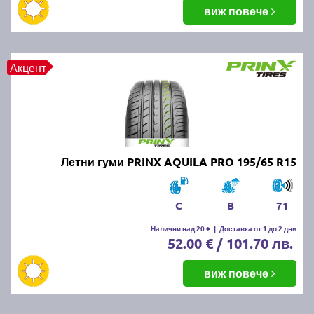
балансировка и реглаж на предния и задния мост.
виж повече
Неравномерното износване може да е знак за
проблеми с окачването или неправилно напомпани
гуми.
Акцент
Как да се грижим за летните
гуми?
Проверявайте редовно налягането, дълбочината
Летни гуми PRINX AQUILA PRO 195/65 R15
на протектора и състоянието на гумите. Избягвайте
рязко спиране и агресивно шофиране, тъй като
това води до по-бързо износване. Почиствайте
C
B
71
гумите от кал и камъчета и ги проверявайте за
наранявания.
Налични над 20 +
|
Доставка от 1 до 2 дни
52.00 € / 101.70 лв.
Как се съхраняват зимните и
виж повече
летни гуми?