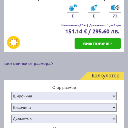
E
E
73
Налични над 20 +
|
Доставка от 1 до 2 дни
151.14 € / 295.60 лв.
виж повече
виж всички от размера
Калкулатор
Стар размер