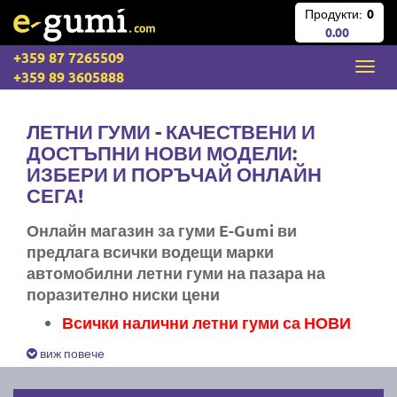
Продукти:
0
0.00
+359 87 7265509
+359 89 3605888
ЛЕТНИ ГУМИ - КАЧЕСТВЕНИ И
ДОСТЪПНИ НОВИ МОДЕЛИ:
ИЗБЕРИ И ПОРЪЧАЙ ОНЛАЙН
СЕГА!
Онлайн магазин за гуми E-Gumi ви
предлага всички водещи марки
автомобилни летни гуми на пазара на
поразително ниски цени
Всички налични летни гуми са НОВИ
Експресна доставка за цяла България
виж повече
Ние не изпращаме стари гуми