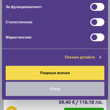
Налични над 20 +
|
Доставка от 1 до 2 дни
За функционалност
61.67 € / 120.62 лв.
виж повече
Статистически
Маркетингови
Акцент
Покажи детайли
Разреши всички
Летни гуми DEBICA PRESTO HP2 205/55 R16
D
B
70
Отказ
Налични над 12 +
|
Доставка от 1 до 2 дни
59.40 € / 116.18 лв.