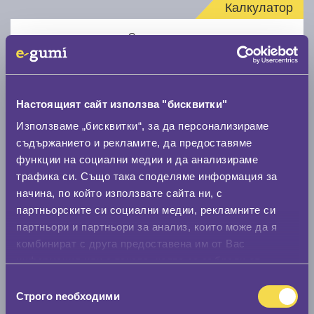
Калкулатор
Стар размер
Настоящият сайт използва "бисквитки"
Използваме „бисквитки“, за да персонализираме
Нов размер
съдържанието и рекламите, да предоставяме
функции на социални медии и да анализираме
трафика си. Също така споделяме информация за
начина, по който използвате сайта ни, с
партньорските си социални медии, рекламните си
партньори и партньори за анализ, които може да я
комбинират с друга предоставена им от Вас
Стар размер
информация или с такава, която са събрали от
0 мм.
ползването от Ваша страна на услугите им.
Избор
Строго nеобходими
на
Нов размер