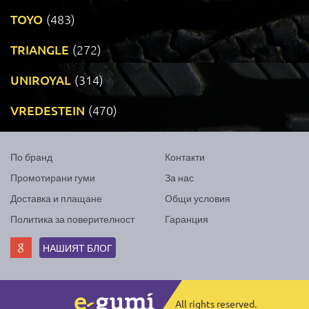
TOYO
(483)
TRIANGLE
(272)
UNIROYAL
(314)
VREDESTEIN
(470)
По бранд
Контакти
Промотирани гуми
За нас
Доставка и плащане
Общи условия
Политика за поверителност
Гаранция
НАШИЯТ БЛОГ
All rights reserved.