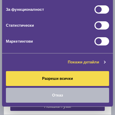
съгласие
0 мм.
За функционалност
Скоростомер при 100
км/ч
0 км/ч
Статистически
Намери гуми с новия размер
Маркетингови
По марка автомобил
Покажи детайли
Марка
Разреши всички
Модел
Отказ
Покажи гуми