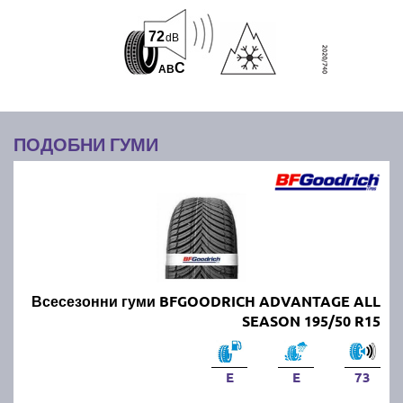
72
dB
C
A
B
ПОДОБНИ ГУМИ
Всесезонни гуми BFGOODRICH ADVANTAGE ALL
SEASON 195/50 R15
E
E
73