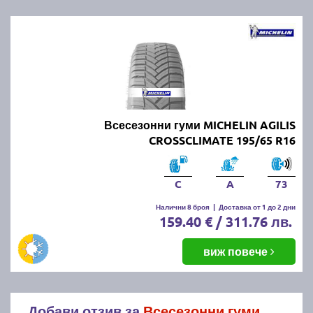
Всесезонни гуми MICHELIN AGILIS
CROSSCLIMATE 195/65 R16
C
A
73
Налични 8 броя
|
Доставка от 1 до 2 дни
159.40 € / 311.76 лв.
виж повече
Добави отзив за
Всесезонни гуми