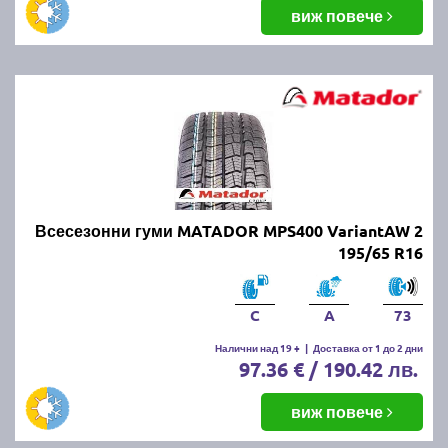
виж повече
Всесезонни гуми MATADOR MPS400 VariantAW 2
195/65 R16
C
A
73
Налични над 19 +
|
Доставка от 1 до 2 дни
97.36 € / 190.42 лв.
виж повече