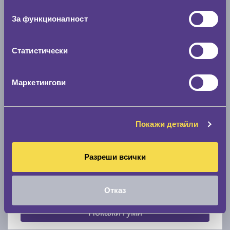
съгласие
0 мм.
За функционалност
Скоростомер при 100
км/ч
0 км/ч
Статистически
Намери гуми с новия размер
Маркетингови
По марка автомобил
Покажи детайли
Марка
Разреши всички
Модел
Отказ
Покажи гуми