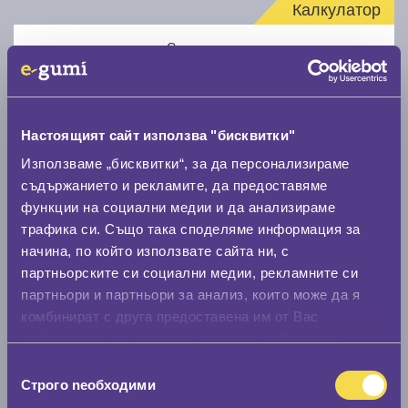
Калкулатор
Стар размер
Настоящият сайт използва "бисквитки"
Използваме „бисквитки“, за да персонализираме
Нов размер
съдържанието и рекламите, да предоставяме
функции на социални медии и да анализираме
трафика си. Също така споделяме информация за
начина, по който използвате сайта ни, с
партньорските си социални медии, рекламните си
партньори и партньори за анализ, които може да я
комбинират с друга предоставена им от Вас
Стар размер
информация или с такава, която са събрали от
0 мм.
ползването от Ваша страна на услугите им.
Избор
Строго nеобходими
на
Нов размер