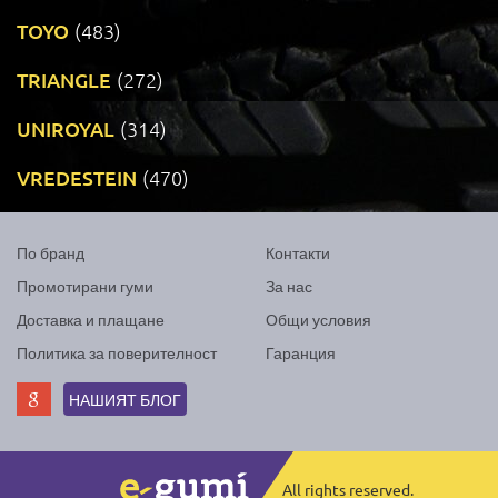
TOYO
(483)
TRIANGLE
(272)
UNIROYAL
(314)
VREDESTEIN
(470)
По бранд
Контакти
Промотирани гуми
За нас
Доставка и плащане
Общи условия
Политика за поверителност
Гаранция
НАШИЯТ БЛОГ
All rights reserved.