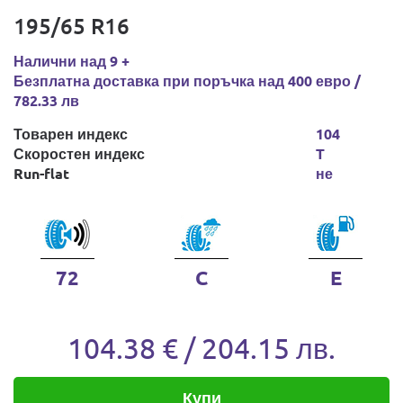
195/65 R16
Налични над 9 +
Безплатна доставка при поръчка над 400 евро /
782.33 лв
Товарен индекс
104
Скоростен индекс
T
Run-flat
не
72
C
E
104.38 € / 204.15 лв.
Купи