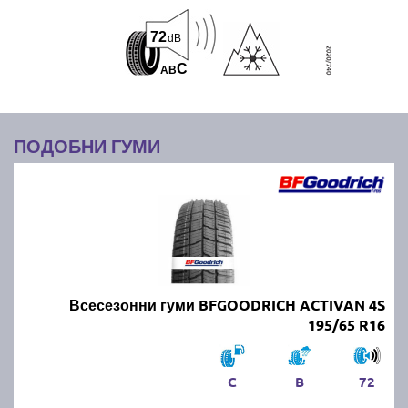
72
dB
C
A
B
ПОДОБНИ ГУМИ
Всесезонни гуми BFGOODRICH ACTIVAN 4S
195/65 R16
C
B
72