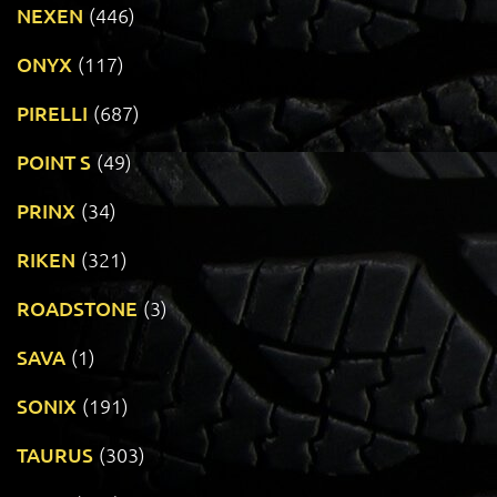
NEXEN
(446)
ONYX
(117)
PIRELLI
(687)
POINT S
(49)
PRINX
(34)
RIKEN
(321)
ROADSTONE
(3)
SAVA
(1)
SONIX
(191)
TAURUS
(303)