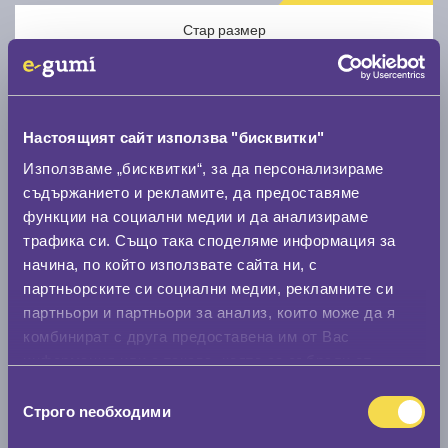
Стар размер
Настоящият сайт използва "бисквитки"
Използваме „бисквитки“, за да персонализираме
Нов размер
съдържанието и рекламите, да предоставяме
функции на социални медии и да анализираме
трафика си. Също така споделяме информация за
начина, по който използвате сайта ни, с
партньорските си социални медии, рекламните си
партньори и партньори за анализ, които може да я
Стар размер
комбинират с друга предоставена им от Вас
информация или с такава, която са събрали от
0 мм.
ползването от Ваша страна на услугите им.
Избор
Нов размер
Строго nеобходими
на
0 мм.
съгласие