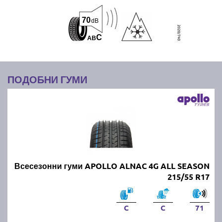
70
dB
C
A
B
ПОДОБНИ ГУМИ
Всесезонни гуми APOLLO ALNAC 4G ALL SEASON
215/55 R17
C
C
71