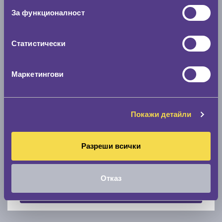
За функционалност
Скоростомер при 100
км/ч
0 км/ч
Статистически
Намери гуми с новия размер
Маркетингови
По марка автомобил
Марка
Покажи детайли
Разреши всички
Модел
Отказ
Покажи гуми