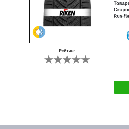
Товар
Скоро
Run-fl
Рейтинг