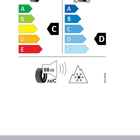
68
dB
C
A
B