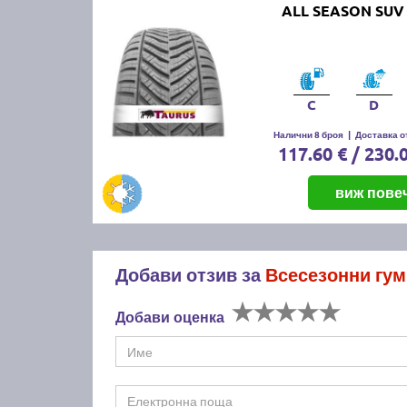
ALL SEASON SUV 
C
D
Налични 8 броя
|
Доставка от
117.60 € / 230.
виж пове
Добави отзив за
Всесезонни гум
Добави оценка