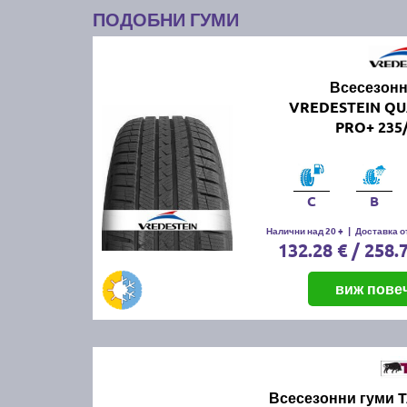
ПОДОБНИ ГУМИ
Всесезонн
VREDESTEIN Q
PRO+ 235/
C
B
Налични над 20 +
|
Доставка от
132.28 € / 258.
виж пове
Всесезонни гуми 