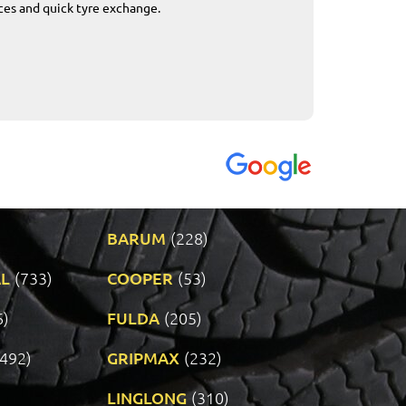
ices and quick tyre exchange.
Приемливо вре
VENDI - 27.04.2
BARUM
(228)
L
(733)
COOPER
(53)
6)
FULDA
(205)
(492)
GRIPMAX
(232)
LINGLONG
(310)