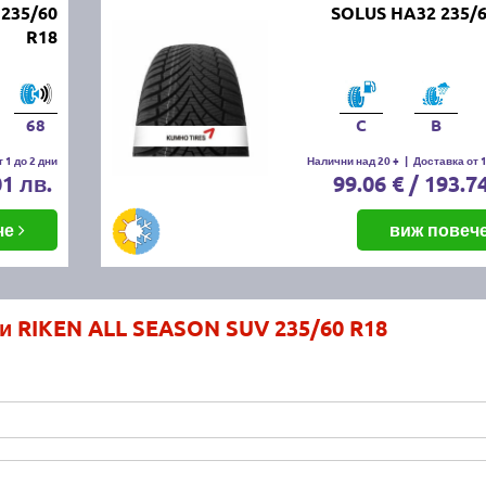
235/60
SOLUS HA32 235/6
R18
68
C
B
 1 до 2 дни
Налични над 20 +
|
Доставка от 1
01 лв.
99.06 € / 193.7
че
виж повеч
и RIKEN ALL SEASON SUV 235/60 R18