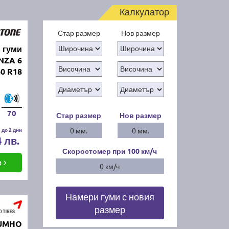
Калкулатор
Стар размер
Нов размер
 гуми
NZA 6
0 R18
70
Стар размер
Нов размер
 до 2 дни
0 мм.
0 мм.
4 лв.
Скоростомер при 100
км/ч
е
0 км/ч
Намери гуми с новия
размер
KUMHO