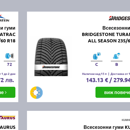
и гуми
Всесезонни
UATRAC
BRIDGESTONE TURA
60 R18
ALL SEASON 235/6
72
C
B
 1 до 2 дни
Налични над 15 +
|
Доставка от 1
72 лв.
143.13 € / 279.9
че
виж повеч
TAURUS
Всесезонни гуми 