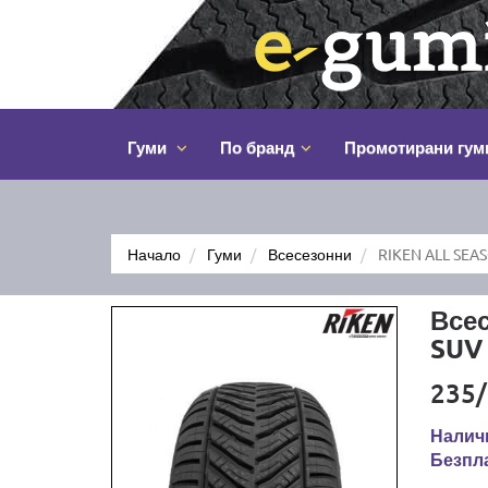
Гуми
По бранд
Промотирани гум
Начало
Гуми
Всесезонни
RIKEN ALL SEA
Все
SUV
235/
Наличн
Безпла