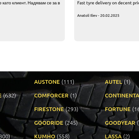
 като клиент. Надявам се за в
Fast tyre delivery on decent pr
Anatoli Iliev - 20.02.2025
AUSTONE
(111)
AUTEL
(1)
E
(632)
COMFORCER
(1)
CONTINENTA
)
FIRESTONE
(293)
FORTUNE
(1
GOODRIDE
(245)
GOODYEAR
300)
KUMHO
(558)
LASSA
(2)