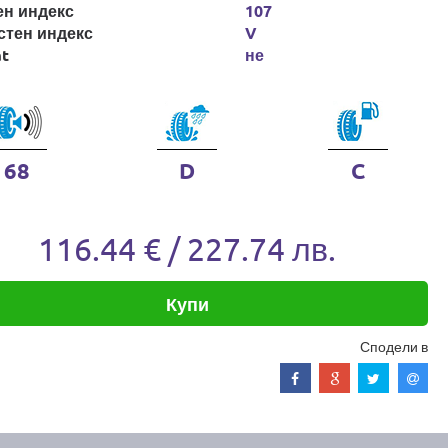
ен индекс
107
стен индекс
V
at
не
68
D
C
116.44 € / 227.74 лв.
Купи
Сподели в