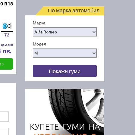
0 R18
По марка автомобил
Марка
72
Модел
 до 2 дни
4 лв.
е
Покажи гуми