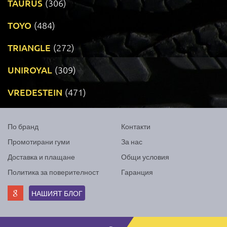
TAURUS
(306)
TOYO
(484)
TRIANGLE
(272)
UNIROYAL
(309)
VREDESTEIN
(471)
По бранд
Контакти
Промотирани гуми
За нас
Доставка и плащане
Общи условия
Политика за поверителност
Гаранция
НАШИЯТ БЛОГ