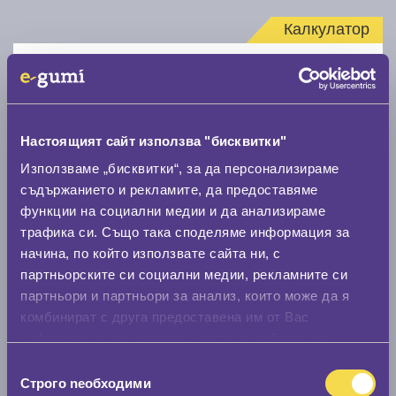
Калкулатор
Стар размер
Настоящият сайт използва "бисквитки"
Използваме „бисквитки“, за да персонализираме
съдържанието и рекламите, да предоставяме
Нов размер
функции на социални медии и да анализираме
трафика си. Също така споделяме информация за
начина, по който използвате сайта ни, с
партньорските си социални медии, рекламните си
партньори и партньори за анализ, които може да я
комбинират с друга предоставена им от Вас
Стар размер
информация или с такава, която са събрали от
ползването от Ваша страна на услугите им.
0 мм.
Избор
Строго nеобходими
на