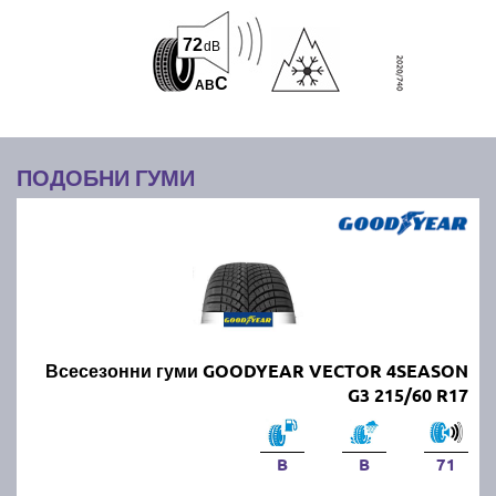
72
dB
C
A
B
ПОДОБНИ ГУМИ
Всесезонни гуми GOODYEAR VECTOR 4SEASON
G3 215/60 R17
B
B
71