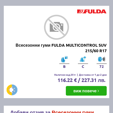
Всесезонни гуми FULDA MULTICONTROL SUV
215/60 R17
B
C
72
Налични над 20 +
|
Доставка от 1 до 2 дни
116.22 € / 227.31 лв.
виж повече
Добави отзив за
Всесезонни гуми