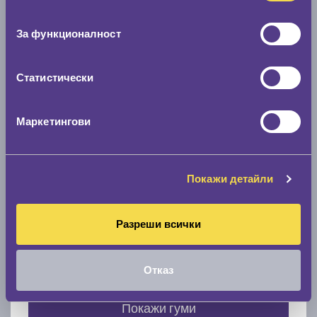
Нов размер
съгласие
0 мм.
За функционалност
Скоростомер при 100
км/ч
0 км/ч
Статистически
Намери гуми с новия размер
Маркетингови
По марка автомобил
Покажи детайли
Марка
Разреши всички
Модел
Отказ
Покажи гуми