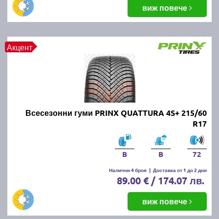
виж повече
Акцент
Всесезонни гуми PRINX QUATTURA 4S+ 215/60
R17
B
B
72
Налични 4 броя
|
Доставка от 1 до 2 дни
89.00 € / 174.07 лв.
виж повече