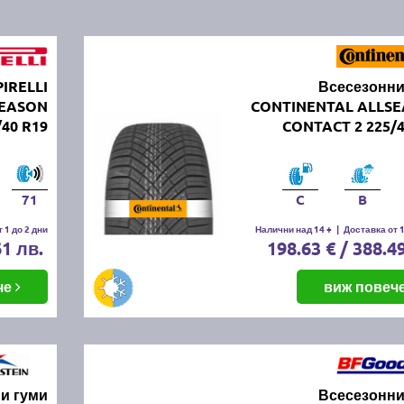
PIRELLI
Всесезонни
SEASON
CONTINENTAL ALLS
/40 R19
CONTACT 2 225/4
71
C
B
 1 до 2 дни
Налични над 14 +
|
Доставка от 1
61 лв.
198.63 € / 388.4
че
виж повеч
и гуми
Всесезонни