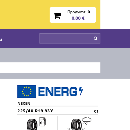
Продукти:
0
0.00 €
и
NEXEN
225/40 R19 93Y
C1