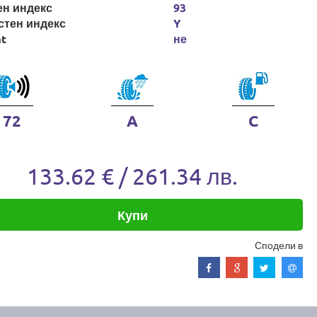
ен индекс
93
стен индекс
Y
at
не
72
A
C
133.62 € / 261.34 лв.
Купи
Сподели в