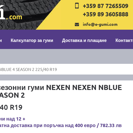
+359 87 7265509
+359 89 3605888
info@e-gumi.com
и
Калкулатор за гуми
Доставка и плащане
Контакт
BLUE 4 SEASON 2 225/40 R19
сезонни гуми NEXEN NEXEN NBLUE
EASON 2
40 R19
и над 12 +
тна доставка при поръчка над 400 евро / 782.33 лв