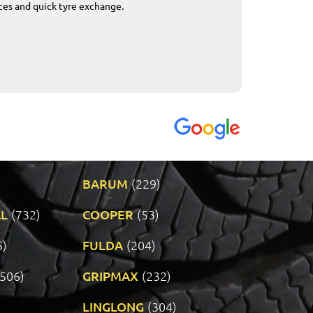
ices and quick tyre exchange.
Приемливо вре
VENDI - 27.04.2
BARUM
(229)
L
(732)
COOPER
(53)
6)
FULDA
(204)
(506)
GRIPMAX
(232)
LINGLONG
(304)