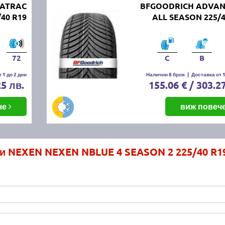
UATRAC
BFGOODRICH ADVA
40 R19
ALL SEASON 225/4
72
C
B
 1 до 2 дни
Налични 8 броя
|
Доставка от 1
25 лв.
155.06 € / 303.2
че
виж повеч
и NEXEN NEXEN NBLUE 4 SEASON 2 225/40 R1