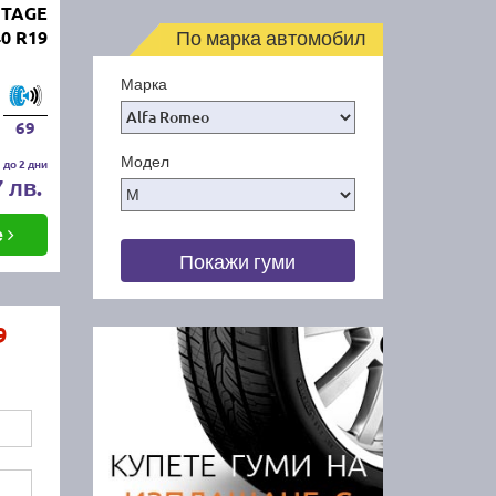
NTAGE
По марка автомобил
0 R19
Марка
69
Модел
 до 2 дни
7 лв.
е
Покажи гуми
9