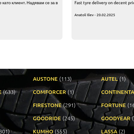
 като клиент. Надявам се за в
Fast tyre delivery on decent pr
Anatoli Iliev - 20.02.2025
AUSTONE
(113)
AUTEL
(1)
E
(633)
COMFORCER
(1)
CONTINENTA
)
FIRESTONE
(291)
FORTUNE
(1
GOODRIDE
(245)
GOODYEAR
301)
KUMHO
(555)
LASSA
(2)