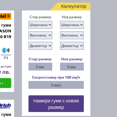
Калкулатор
Стар размер
Нов размер
 гуми
EASON
0 R19
71
Стар размер
Нов размер
 до 2 дни
0 мм.
0 мм.
9 лв.
Скоростомер при 100
км/ч
е
0 км/ч
Намери гуми с новия
размер
 гуми