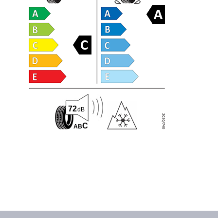
72
dB
C
A
B