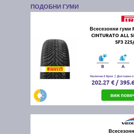
ПОДОБНИ ГУМИ
Всесезонни гуми 
CINTURATO ALL 
SF3 225
B
A
Налични 2 броя
|
Доставка от
202.27 € / 395.
виж пове
Всесезонн