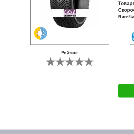
Товар
Скоро
Run-fl
Рейтинг