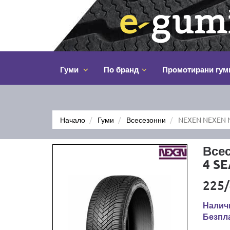
Гуми
По бранд
Промотирани гум
Начало
Гуми
Всесезонни
NEXEN NEXEN N
Все
4 S
225/
Наличн
Безпла