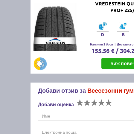
VREDESTEIN Q
PRO+ 225/
D
B
Налични 2 броя
|
Доставка от
155.56 € / 304.
виж пове
Добави отзив за
Всесезонни гум
Добави оценка