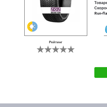
Товар
Скоро
Run-fl
Рейтинг