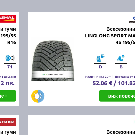
и гуми
Всесезонни
195/55
LINGLONG SPORT M
R16
4S 195/
71
D
B
 1 до 2 дни
Налични над 20 +
|
Доставка от 1
52 лв.
52.06 € / 101.8
че
виж повеч
и гуми
Всесезонни