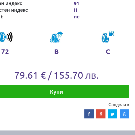
ен индекс
91
стен индекс
H
at
не
72
B
C
79.61 € / 155.70 лв.
Купи
Сподели в