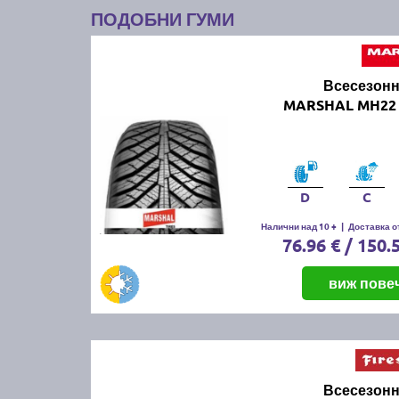
ПОДОБНИ ГУМИ
Всесезонн
MARSHAL MH22 
D
C
Налични над 10 +
|
Доставка от
76.96 € / 150.
виж пове
Всесезонн