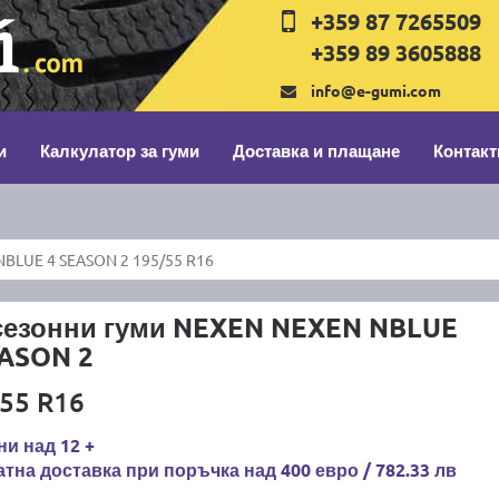
+359 87 7265509
+359 89 3605888
info@e-gumi.com
и
Калкулатор за гуми
Доставка и плащане
Контакт
BLUE 4 SEASON 2 195/55 R16
сезонни гуми NEXEN NEXEN NBLUE
EASON 2
55 R16
и над 12 +
тна доставка при поръчка над 400 евро / 782.33 лв