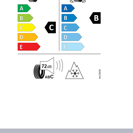
72
dB
C
A
B