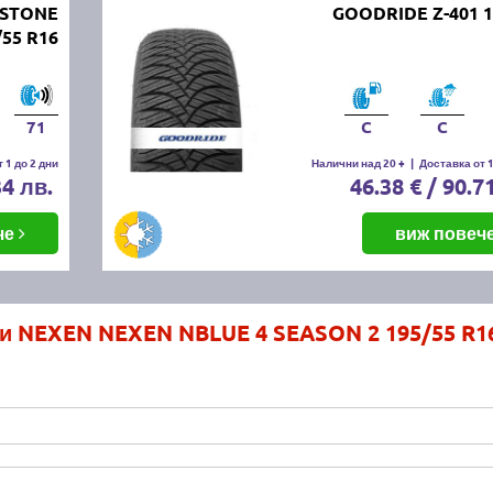
ESTONE
GOODRIDE Z-401 1
55 R16
71
C
C
 1 до 2 дни
Налични над 20 +
|
Доставка от 1
34 лв.
46.38 € / 90.7
че
виж повеч
и NEXEN NEXEN NBLUE 4 SEASON 2 195/55 R1