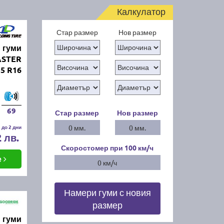
Калкулатор
Стар размер
Нов размер
 гуми
ASTER
55 R16
69
Стар размер
Нов размер
 до 2 дни
0 мм.
0 мм.
2 лв.
Скоростомер при 100
км/ч
е
0 км/ч
Намери гуми с новия
размер
 гуми