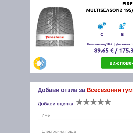
FIR
MULTISEASON2 195/
C
B
Налични над 10 +
|
Доставка от
89.65 € / 175.
виж пове
Добави отзив за
Всесезонни гум
Добави оценка