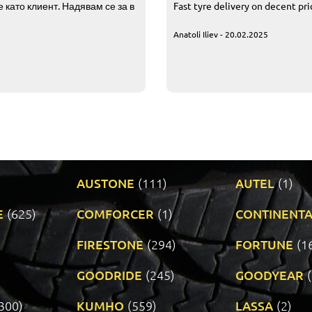
 като клиент. Надявам се за в
Fast tyre delivery on decent pr
Anatoli Iliev - 20.02.2025
AUSTONE
(111)
AUTEL
(1)
E
(625)
COMFORCER
(1)
CONTINENTA
)
FIRESTONE
(294)
FORTUNE
(1
GOODRIDE
(245)
GOODYEAR
300)
KUMHO
(559)
LASSA
(2)