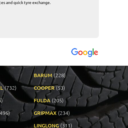
ices and quick tyre exchange.
Приемливо вре
VENDI - 27.04.2
BARUM
(228)
L
(732)
COOPER
(53)
6)
FULDA
(205)
(496)
GRIPMAX
(234)
LINGLONG
(311)