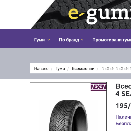
Гуми
По бранд
Промотирани гум
Начало
Гуми
Всесезонни
NEXEN NEXEN N
Все
4 S
195/
Наличн
Безпла