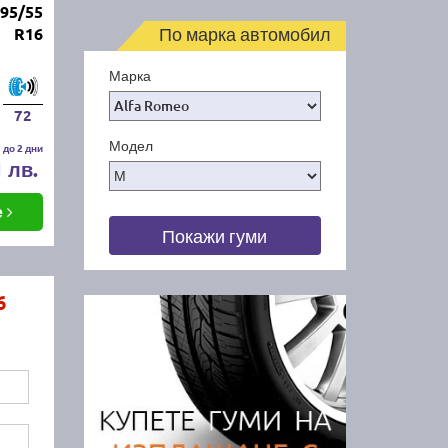
95/55
По марка автомобил
R16
Марка
72
Модел
 до 2 дни
1 лв.
е
Покажи гуми
6