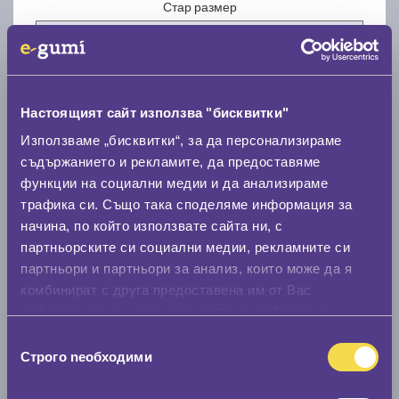
Стар размер
Настоящият сайт използва "бисквитки"
Нов размер
Използваме „бисквитки“, за да персонализираме
съдържанието и рекламите, да предоставяме
функции на социални медии и да анализираме
трафика си. Също така споделяме информация за
начина, по който използвате сайта ни, с
партньорските си социални медии, рекламните си
партньори и партньори за анализ, които може да я
Стар размер
комбинират с друга предоставена им от Вас
0 мм.
информация или с такава, която са събрали от
ползването от Ваша страна на услугите им.
Избор
Нов размер
Строго nеобходими
на
0 мм.
съгласие