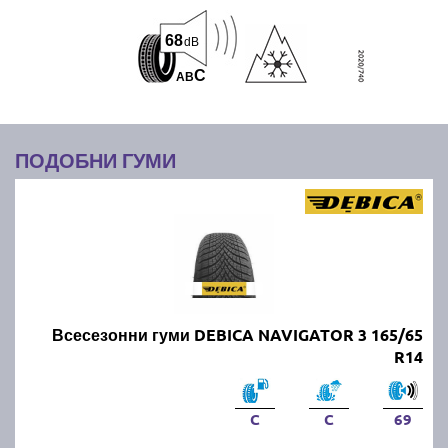
68
dB
C
A
B
ПОДОБНИ ГУМИ
Всесезонни гуми DEBICA NAVIGATOR 3 165/65
R14
C
C
69