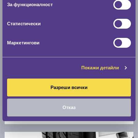
Скоростомер при 100
км/ч
За функционалност
0 км/ч
Статистически
Намери гуми с новия размер
Маркетингови
По марка автомобил
Марка
Покажи детайли
Модел
Разреши всички
Отказ
Покажи гуми