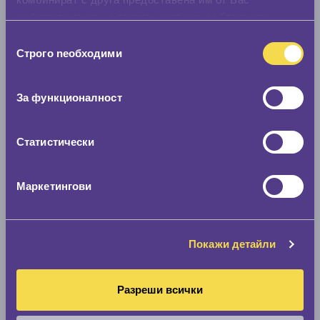
информация или с такава, която са събрали от
ползването от Ваша страна на услугите им.
Избор
Строго nеобходими
на
съгласие
За функционалност
Статистически
Маркетингови
Покажи детайли
Разреши всички