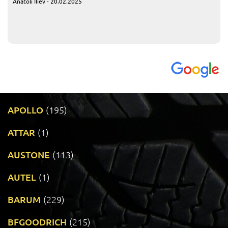
Anatoli Iliev - 20.02.2025
APOLLO
(195)
ATTAR
(1)
AUSTONE
(113)
AUTEL
(1)
BARUM
(229)
BFGOODRICH
(215)