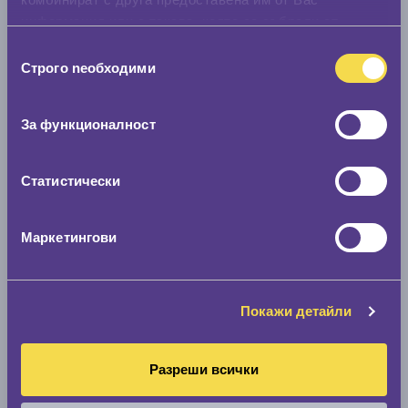
информация или с такава, която са събрали от
ползването от Ваша страна на услугите им.
Избор
Строго nеобходими
на
съгласие
За функционалност
Статистически
Маркетингови
Покажи детайли
Разреши всички