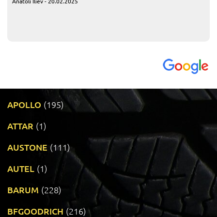
Anatoli Iliev - 20.02.2025
APOLLO
(195)
ATTAR
(1)
AUSTONE
(111)
AUTEL
(1)
BARUM
(228)
BFGOODRICH
(216)