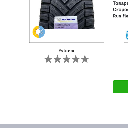
Товар
Скоро
Run-fl
Рейтинг