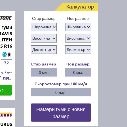
Калкулатор
Стар размер
Нов размер
 гуми
RAVIS
LITEN
75 R16
72
Стар размер
Нов размер
 до 2 дни
0 мм.
0 мм.
7 лв.
Скоростомер при 100
км/ч
е
0 км/ч
Намери гуми с новия
размер
AURUS