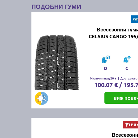
ПОДОБНИ ГУМИ
Всесезонни гум
CELSIUS CARGO 195/
D
C
Налични над 20 +
|
Доставка от
100.07 € / 195.
виж пове
Всесезонн