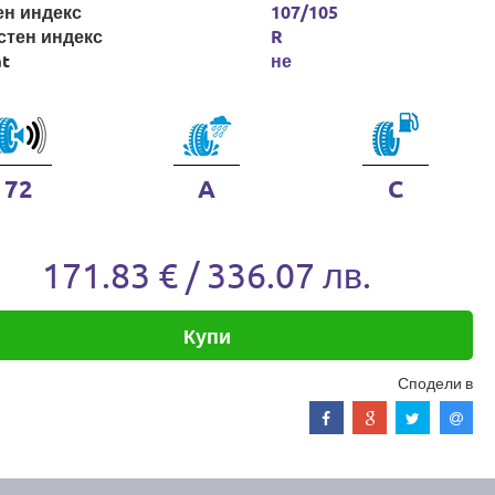
ен индекс
107/105
стен индекс
R
at
не
72
A
C
171.83 € / 336.07 лв.
Купи
Сподели в