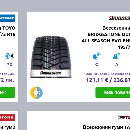
и TOYO
Всесезонни
75 R16
BRIDGESTONE DU
ALL SEASON EVO EN
195/
72
C
A
 1 до 2 дни
Налични 6 броя
|
Доставка от 1
72 лв.
121.11 € / 236.8
че
виж повеч
и гуми
Всесезонни гуми T