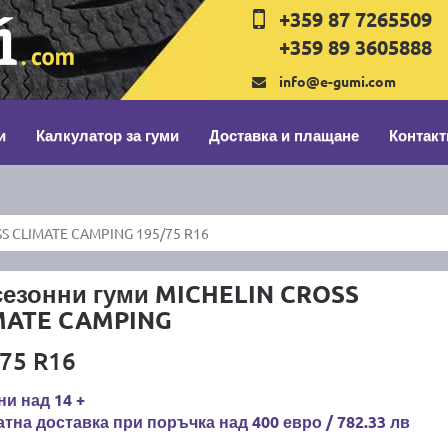
+359 87 7265509
+359 89 3605888
info@e-gumi.com
и
Калкулатор за гуми
Доставка и плащане
Контакт
S CLIMATE CAMPING 195/75 R16
сезонни гуми MICHELIN CROSS
MATE CAMPING
75 R16
и над 14 +
тна доставка при поръчка над 400 евро / 782.33 лв