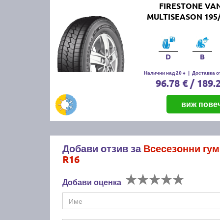
FIRESTONE V
MULTISEASON 195/
D
B
Налични над 20 +
|
Доставка от
96.78 € / 189.
виж пове
Добави отзив за
Всесезонни гу
R16
Добави оценка