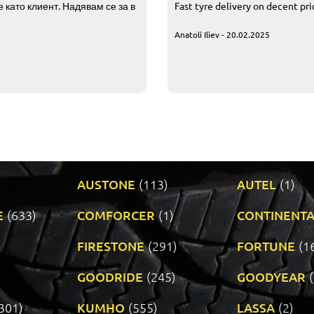
 като клиент. Надявам се за в
Fast tyre delivery on decent pr
Anatoli Iliev - 20.02.2025
AUSTONE
(113)
AUTEL
(1)
E
(633)
COMFORCER
(1)
CONTINENTA
)
FIRESTONE
(291)
FORTUNE
(1
GOODRIDE
(245)
GOODYEAR
301)
KUMHO
(555)
LASSA
(2)