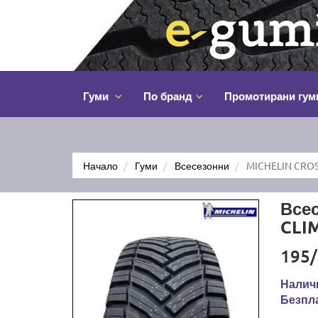
Гуми
По бранд
Промотирани гум
Начало
Гуми
Всесезонни
MICHELIN CROS
Все
CLI
195/
Наличн
Безпла