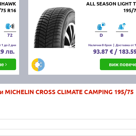
ANHAWK
ALL SEASON LIGHT 
75 R16
195/
72
D
B
 1 до 2 дни
Налични 8 броя
|
Доставка от 1
29 лв.
93.87 € / 183.5
че
виж повеч
ми MICHELIN CROSS CLIMATE CAMPING 195/75