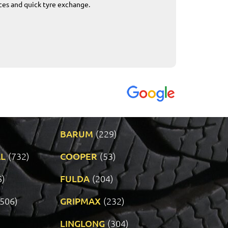
ices and quick tyre exchange.
Приемливо вре
VENDI - 27.04.2
BARUM
(229)
L
(732)
COOPER
(53)
6)
FULDA
(204)
(506)
GRIPMAX
(232)
LINGLONG
(304)