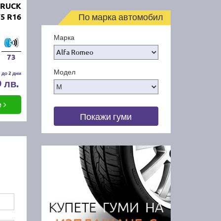
TRUCK
По марка автомобил
75 R16
Марка
73
Модел
 до 2 дни
9 лв.
е
Покажи гуми