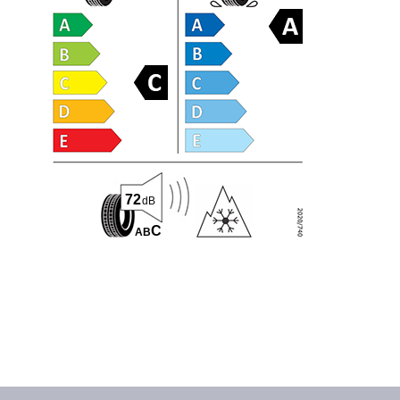
72
dB
C
A
B