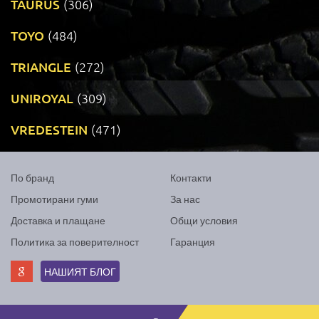
TAURUS
(306)
TOYO
(484)
TRIANGLE
(272)
UNIROYAL
(309)
VREDESTEIN
(471)
По бранд
Контакти
Промотирани гуми
За нас
Доставка и плащане
Общи условия
Политика за поверителност
Гаранция
НАШИЯТ БЛОГ