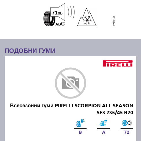
71
dB
C
A
B
ПОДОБНИ ГУМИ
Всесезонни гуми PIRELLI SCORPION ALL SEASON
SF3 235/45 R20
B
A
72