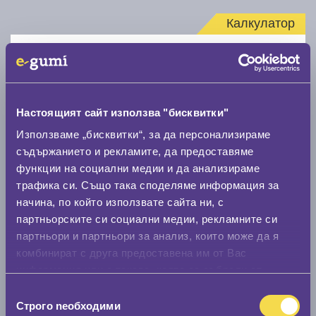
Калкулатор
Стар размер
Настоящият сайт използва "бисквитки"
Използваме „бисквитки“, за да персонализираме
съдържанието и рекламите, да предоставяме
Нов размер
функции на социални медии и да анализираме
трафика си. Също така споделяме информация за
начина, по който използвате сайта ни, с
партньорските си социални медии, рекламните си
партньори и партньори за анализ, които може да я
комбинират с друга предоставена им от Вас
Стар размер
информация или с такава, която са събрали от
ползването от Ваша страна на услугите им.
0 мм.
Избор
Строго nеобходими
на