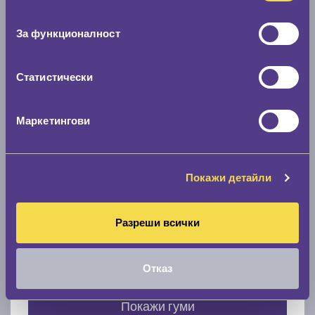
Нов размер
съгласие
0 мм.
За функционалност
Скоростомер при 100
км/ч
0 км/ч
Статистически
Намери гуми с новия размер
Маркетингови
По марка автомобил
Покажи детайли
Марка
Разреши всички
Модел
Отказ
Покажи гуми