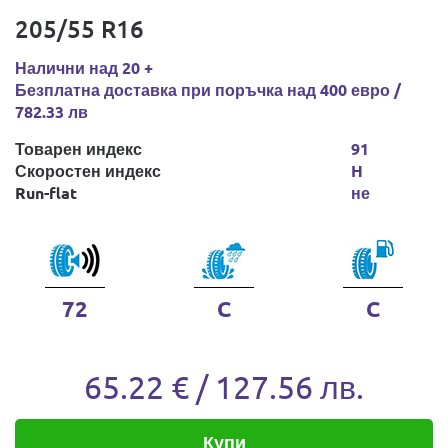
205/55 R16
Налични над 20 +
Безплатна доставка при поръчка над 400 евро /
782.33 лв
Товарен индекс
91
Скоростен индекс
H
Run-flat
не
72
C
C
65.22 € / 127.56 лв.
Купи