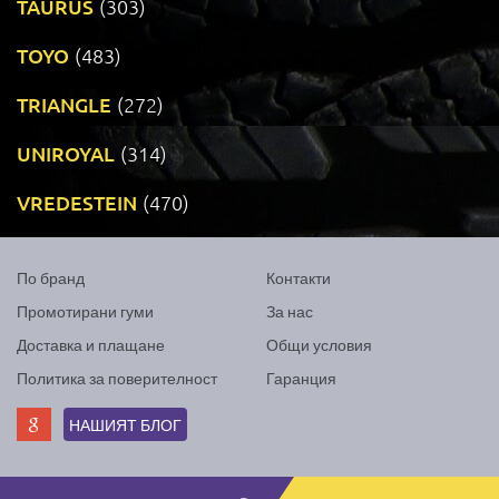
TAURUS
(303)
TOYO
(483)
TRIANGLE
(272)
UNIROYAL
(314)
VREDESTEIN
(470)
По бранд
Контакти
Промотирани гуми
За нас
Доставка и плащане
Общи условия
Политика за поверителност
Гаранция
НАШИЯТ БЛОГ