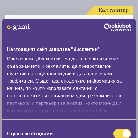
Калкулатор
Стар размер
Настоящият сайт използва "бисквитки"
Използваме „бисквитки“, за да персонализираме
съдържанието и рекламите, да предоставяме
Нов размер
функции на социални медии и да анализираме
трафика си. Също така споделяме информация за
начина, по който използвате сайта ни, с
партньорските си социални медии, рекламните си
партньори и партньори за анализ, които може да я
комбинират с друга предоставена им от Вас
Стар размер
информация или с такава, която са събрали от
ползването от Ваша страна на услугите им.
0 мм.
Избор
Строго nеобходими
на