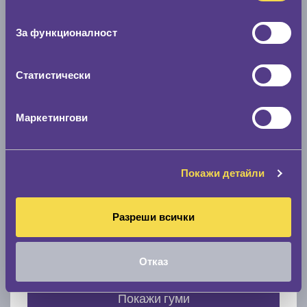
Нов размер
съгласие
0 мм.
За функционалност
Скоростомер при 100
км/ч
0 км/ч
Статистически
Намери гуми с новия размер
Маркетингови
По марка автомобил
Покажи детайли
Марка
Разреши всички
Модел
Отказ
Покажи гуми