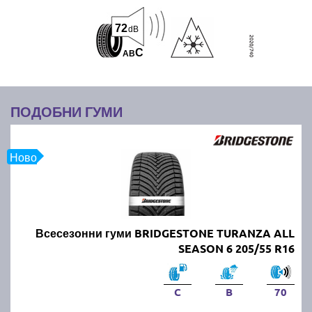
72
dB
C
A
B
ПОДОБНИ ГУМИ
Ново
Всесезонни гуми BRIDGESTONE TURANZA ALL
SEASON 6 205/55 R16
C
B
70