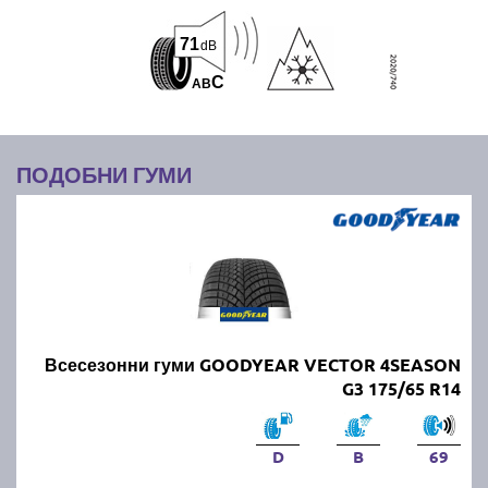
71
dB
C
A
B
ПОДОБНИ ГУМИ
Всесезонни гуми GOODYEAR VECTOR 4SEASON
G3 175/65 R14
D
B
69