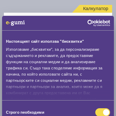
Калкулатор
Стар размер
Настоящият сайт използва "бисквитки"
Използваме „бисквитки“, за да персонализираме
съдържанието и рекламите, да предоставяме
Нов размер
функции на социални медии и да анализираме
трафика си. Също така споделяме информация за
начина, по който използвате сайта ни, с
партньорските си социални медии, рекламните си
партньори и партньори за анализ, които може да я
комбинират с друга предоставена им от Вас
Стар размер
информация или с такава, която са събрали от
ползването от Ваша страна на услугите им.
0 мм.
Избор
Строго nеобходими
на