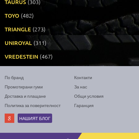
TAURUS
(303)
TOYO
(482)
TRIANGLE
(273)
UNIROYAL
(311)
VREDESTEIN
(467)
По бранд
Контакти
Промотирани гуми
За нас
Доставка и плащане
Общи условия
Политика за поверителност
Гаранция
НАШИЯТ БЛОГ