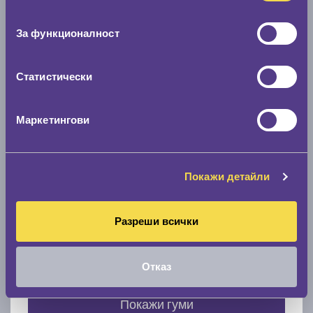
Нов размер
съгласие
0 мм.
За функционалност
Скоростомер при 100
км/ч
0 км/ч
Статистически
Намери гуми с новия размер
Маркетингови
По марка автомобил
Покажи детайли
Марка
Разреши всички
Модел
Отказ
Покажи гуми