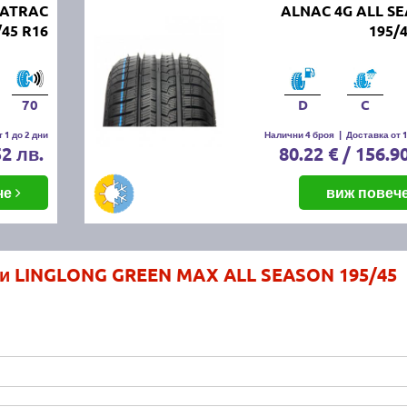
UATRAC
ALNAC 4G ALL S
/45 R16
195/
70
D
C
 1 до 2 дни
Налични 4 броя
|
Доставка от 1
52 лв.
80.22 € / 156.9
че
виж повеч
ми LINGLONG GREEN MAX ALL SEASON 195/45