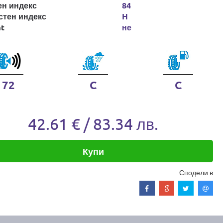
ен индекс
84
стен индекс
H
at
не
72
C
C
42.61 € / 83.34 лв.
Купи
Сподели в