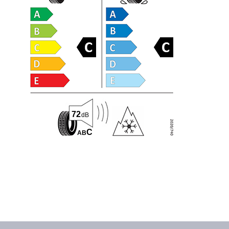
72
dB
C
A
B