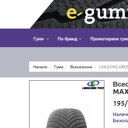
Гуми
По бранд
Промотирани гум
Начало
Гуми
Всесезонни
LINGLONG GREE
Все
MAX
195/
Налич
Безпла