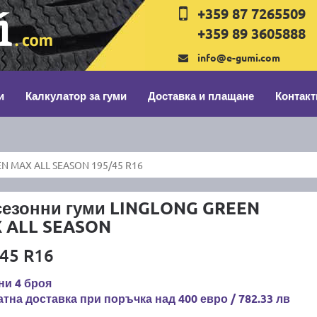
+359 87 7265509
+359 89 3605888
info@e-gumi.com
и
Калкулатор за гуми
Доставка и плащане
Контакт
N MAX ALL SEASON 195/45 R16
сезонни гуми LINGLONG GREEN
 ALL SEASON
45 R16
ни 4 броя
тна доставка при поръчка над 400 евро / 782.33 лв