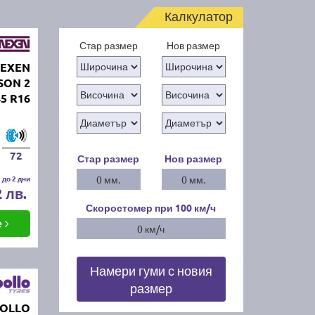
Калкулатор
Стар размер
Нов размер
NEXEN
SON 2
45 R16
72
Стар размер
Нов размер
 до 2 дни
0 мм.
0 мм.
2 лв.
Скоростомер при 100
км/ч
е
0 км/ч
Намери гуми с новия
размер
POLLO