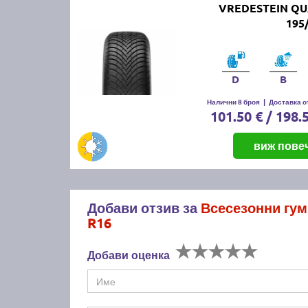
VREDESTEIN Q
195
D
B
Налични 8 броя
|
Доставка от
101.50 € / 198.
виж пове
Добави отзив за
Всесезонни гу
R16
Добави оценка