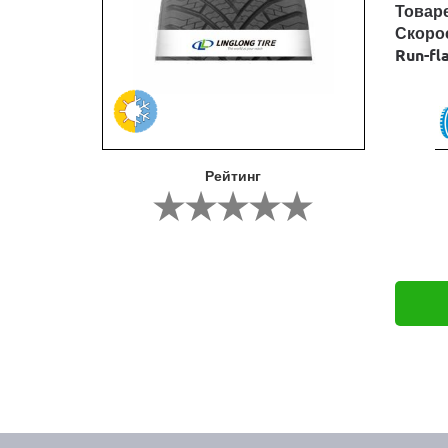
Товар
Скоро
Run-fl
Рейтинг