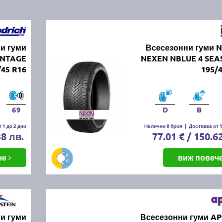
и гуми
Всесезонни гуми 
NTAGE
NEXEN NBLUE 4 SEA
45 R16
195/
69
D
B
 1 до 2 дни
Налични 8 броя
|
Доставка от 1
38 лв.
77.01 € / 150.6
че
виж повеч
и гуми
Всесезонни гуми A