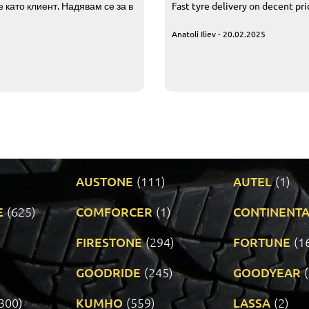
 като клиент. Надявам се за в
Fast tyre delivery on decent pr
Anatoli Iliev - 20.02.2025
AUSTONE
(111)
AUTEL
(1)
E
(625)
COMFORCER
(1)
CONTINENTA
)
FIRESTONE
(294)
FORTUNE
(1
GOODRIDE
(245)
GOODYEAR
300)
KUMHO
(559)
LASSA
(2)