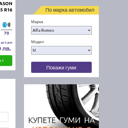
EASON
По марка автомобил
45 R16
Марка
70
Модел
 до 2 дни
0 лв.
е
Покажи гуми