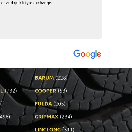
ices and quick tyre exchange.
Приемливо вре
VENDI - 27.04.2
BARUM
(228)
L
(732)
COOPER
(53)
6)
FULDA
(205)
(496)
GRIPMAX
(234)
LINGLONG
(311)