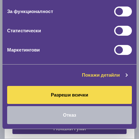
съгласие
0 мм.
За функционалност
Скоростомер при 100
км/ч
0 км/ч
Статистически
Намери гуми с новия размер
Маркетингови
По марка автомобил
Покажи детайли
Марка
Разреши всички
Модел
Отказ
Покажи гуми