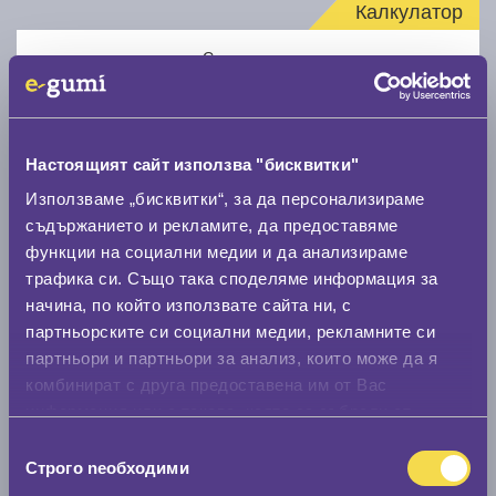
Калкулатор
Стар размер
Настоящият сайт използва "бисквитки"
Използваме „бисквитки“, за да персонализираме
Нов размер
съдържанието и рекламите, да предоставяме
функции на социални медии и да анализираме
трафика си. Също така споделяме информация за
начина, по който използвате сайта ни, с
партньорските си социални медии, рекламните си
партньори и партньори за анализ, които може да я
комбинират с друга предоставена им от Вас
Стар размер
информация или с такава, която са събрали от
0 мм.
ползването от Ваша страна на услугите им.
Избор
Строго nеобходими
на
Нов размер