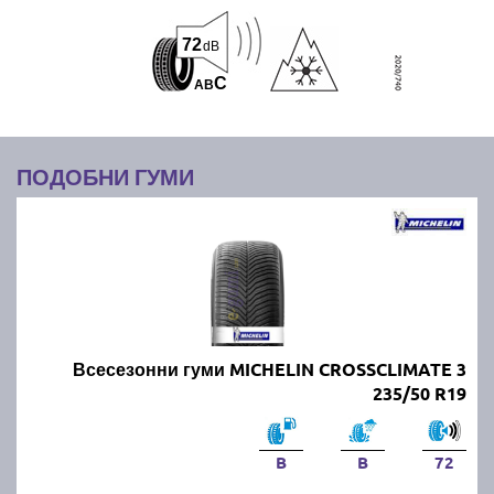
72
dB
C
A
B
ПОДОБНИ ГУМИ
Всесезонни гуми MICHELIN CROSSCLIMATE 3
235/50 R19
B
B
72