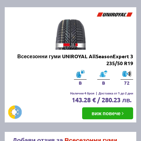
Всесезонни гуми UNIROYAL AllSeasonExpert 3
235/50 R19
B
B
72
Налични 4 броя
|
Доставка от 1 до 2 дни
143.28 € / 280.23 лв.
виж повече
Добави отзив за
Всесезонни гуми