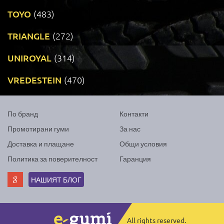
TOYO
(483)
TRIANGLE
(272)
UNIROYAL
(314)
VREDESTEIN
(470)
По бранд
Контакти
Промотирани гуми
За нас
Доставка и плащане
Общи условия
Политика за поверителност
Гаранция
НАШИЯТ БЛОГ
All rights reserved.