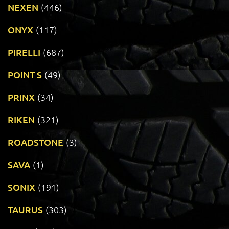
NEXEN
(446)
ONYX
(117)
PIRELLI
(687)
POINT S
(49)
PRINX
(34)
RIKEN
(321)
ROADSTONE
(3)
SAVA
(1)
SONIX
(191)
TAURUS
(303)