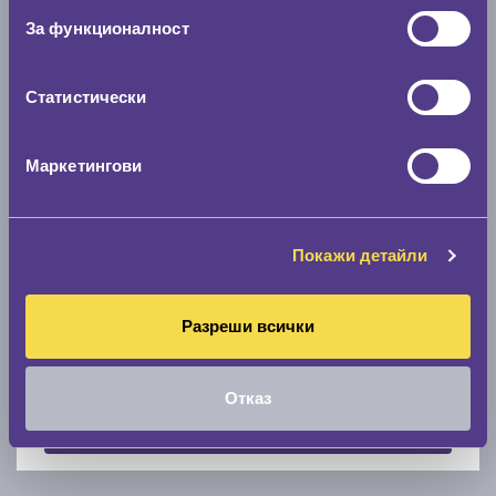
За функционалност
Скоростомер при 100
км/ч
0 км/ч
Статистически
Намери гуми с новия размер
Маркетингови
По марка автомобил
Марка
Покажи детайли
Разреши всички
Модел
Отказ
Покажи гуми