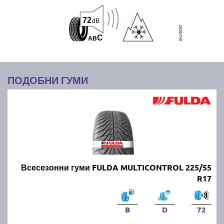
72
dB
C
A
B
ПОДОБНИ ГУМИ
Всесезонни гуми FULDA MULTICONTROL 225/55
R17
B
D
72