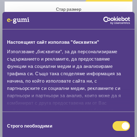
Стар размер
Настоящият сайт използва "бисквитки"
Използваме „бисквитки“, за да персонализираме
Нов размер
съдържанието и рекламите, да предоставяме
функции на социални медии и да анализираме
трафика си. Също така споделяме информация за
начина, по който използвате сайта ни, с
партньорските си социални медии, рекламните си
партньори и партньори за анализ, които може да я
Стар размер
комбинират с друга предоставена им от Вас
информация или с такава, която са събрали от
0 мм.
ползването от Ваша страна на услугите им.
Избор
Нов размер
Строго nеобходими
на
0 мм.
съгласие