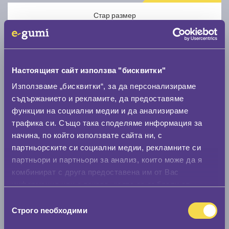
Стар размер
Настоящият сайт използва "бисквитки"
Използваме „бисквитки“, за да персонализираме
Нов размер
съдържанието и рекламите, да предоставяме
функции на социални медии и да анализираме
трафика си. Също така споделяме информация за
начина, по който използвате сайта ни, с
партньорските си социални медии, рекламните си
партньори и партньори за анализ, които може да я
Стар размер
комбинират с друга предоставена им от Вас
информация или с такава, която са събрали от
0 мм.
ползването от Ваша страна на услугите им.
Избор
Нов размер
Строго nеобходими
на
0 мм.
съгласие