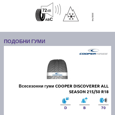
72
dB
C
A
B
ПОДОБНИ ГУМИ
Всесезонни гуми COOPER DISCOVERER ALL
SEASON 215/50 R18
D
B
70