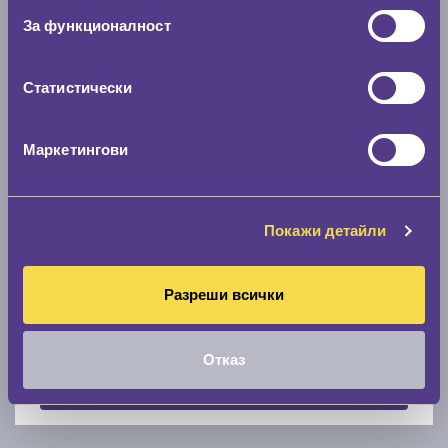
За функционалност
Скоростомер при 100
км/ч
0 км/ч
Статистически
Намери гуми с новия размер
Маркетингови
По марка автомобил
Марка
Покажи детайли
Разреши всички
Модел
Отказ
Покажи гуми