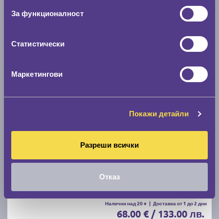
C
B
71
За функционалност
Налични над 20 +
|
Доставка от 1 до 2 дни
61.67 € / 120.62 лв.
Статистически
виж повече
Маркетингови
Акцент
Покажи детайли
Разреши всички
Летни гуми POINT S SUMMER S 205/55 R16
Отказ
C
B
71
Налични над 20 +
|
Доставка от 1 до 2 дни
68.00 € / 133.00 лв.