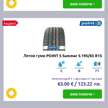
балансировка и реглаж на предния и задния мост.
виж повече
Неравномерното износване може да е знак за
проблеми с окачването или неправилно напомпани
гуми.
Акцент
Как да се грижим за летните
гуми?
Проверявайте редовно налягането, дълбочината
Летни гуми POINT S Summer S 195/65 R15
на протектора и състоянието на гумите. Избягвайте
рязко спиране и агресивно шофиране, тъй като
това води до по-бързо износване. Почиствайте
C
B
71
гумите от кал и камъчета и ги проверявайте за
наранявания.
Налични над 20 +
|
Доставка от 1 до 2 дни
63.00 € / 123.22 лв.
Как се съхраняват зимните и
виж повече
летни гуми?