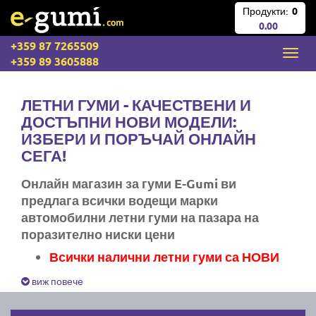
Продукти:
0
0.00
+359 87 7265509
+359 89 3605888
ЛЕТНИ ГУМИ - КАЧЕСТВЕНИ И
ДОСТЪПНИ НОВИ МОДЕЛИ:
ИЗБЕРИ И ПОРЪЧАЙ ОНЛАЙН
СЕГА!
Онлайн магазин за гуми E-Gumi ви
предлага всички водещи марки
автомобилни летни гуми на пазара на
поразително ниски цени
Всички налични летни гуми са НОВИ
Експресна доставка за цяла България
виж повече
Ние не изпращаме стари гуми