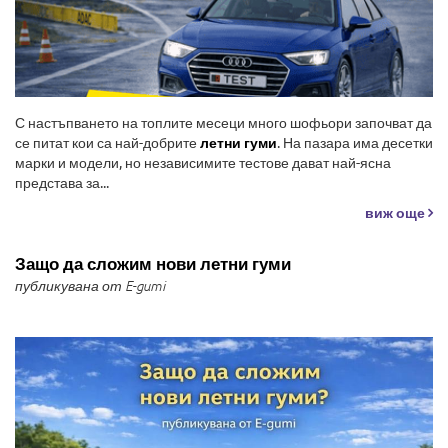
С настъпването на топлите месеци много шофьори започват да
се питат кои са най-добрите
летни гуми
. На пазара има десетки
марки и модели, но независимите тестове дават най-ясна
представа за...
виж още
Защо да сложим нови летни гуми
публикувана от E-gumi