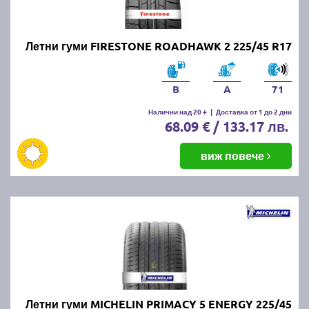
Онлайн магазин E-gumi не предлага летни гуми с
безплатна доставка, но предлага експресна
доставка до всички точки на страната.
Летни гуми FIRESTONE ROADHAWK 2 225/45 R17
Възползвайте се от директна доставка до Варна,
Пловдив, Бургас, София, Стара Загора, Велико
Търново, Русе, Плевен, Ловеч, Видин,
B
A
71
Благоевград, Кюстендил, Перник, Хасково,
Силистра, Добрич и други градове.
Налични над 20 +
|
Доставка от 1 до 2 дни
68.09 € / 133.17 лв.
виж повече
Летни гуми MICHELIN PRIMACY 5 ENERGY 225/45