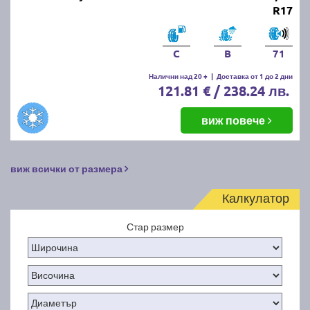
R17
C
B
71
Налични над 20 +
|
Доставка от 1 до 2 дни
121.81 € / 238.24 лв.
виж повече
виж всички от размера
Калкулатор
Стар размер