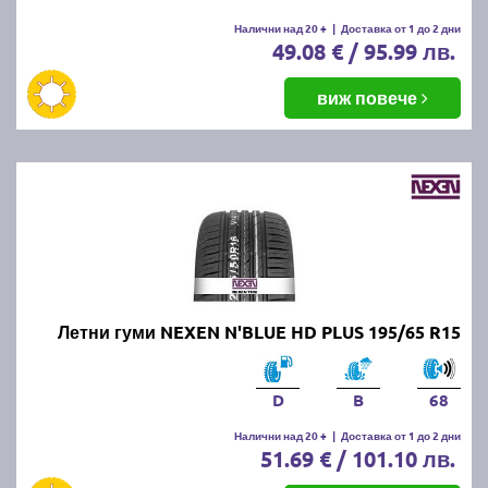
летни гуми.
Налични над 20 +
|
Доставка от 1 до 2 дни
49.08 € / 95.99 лв.
Какво е правилното налягане на
летните гуми?
виж повече
Правилното налягане зависи от производителя на
автомобила и може да бъде намерено в
ръководството за употреба или на етикета,
разположен на вратата на шофьора или капачката
на резервоара. Обикновено налягането варира
между 2.2 и 2.5 бара.
Какво да правим, ако летните
Летни гуми NEXEN N'BLUE HD PLUS 195/65 R15
гуми се износват
неравномерно?
D
B
68
Налични над 20 +
|
Доставка от 1 до 2 дни
51.69 € / 101.10 лв.
Ако забележите неравномерно износване,
проверете налягането в гумите, направете