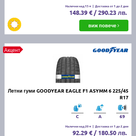
Летните гуми се считат за износени, когато
Налични над 15 +
|
Доставка от 1 до 2 дни
148.39 € / 290.23 лв.
дълбочината на протектора падне под 1.6 мм.
Въпреки това, за по-добро сцепление и
безопасност се препоръчва смяната им при
виж повече
дълбочина под 3 мм.
ПРОЧЕТИ ОЩЕ:
Има ли закон за зимни гуми в
Акцент
България?
Можем ли да шофираме със
зимни гуми през лятото?
Летни гуми GOODYEAR EAGLE F1 ASYMM 6 225/45
Въпреки че е законно, не се препоръчва, защото
R17
зимните гуми са направени от по-мека смес, която
се износва по-бързо при високи температури.
Освен това, те имат по-дълъг спирачен път и по-
C
A
69
слабо сцепление на суха и мокра настилка през
Налични над 20 +
|
Доставка от 1 до 2 дни
лятото.
92.29 € / 180.50 лв.