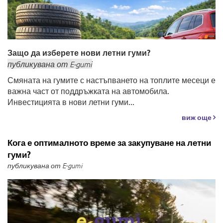
Защо да изберете нови летни гуми?
публикувана
от
E-gumi
Смяната на гумите с настъпването на топлите месеци е
важна част от поддръжката на автомобила.
Инвестицията в нови летни гуми...
виж още
Кога е оптималното време за закупуване на летни
гуми?
публикувана от E-gumi