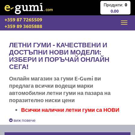
Продукти:
0
0.00
+359 87 7265509
+359 89 3605888
ЛЕТНИ ГУМИ - КАЧЕСТВЕНИ И
ДОСТЪПНИ НОВИ МОДЕЛИ:
ИЗБЕРИ И ПОРЪЧАЙ ОНЛАЙН
СЕГА!
Онлайн магазин за гуми E-Gumi ви
предлага всички водещи марки
автомобилни летни гуми на пазара на
поразително ниски цени
Всички налични летни гуми са НОВИ
Експресна доставка за цяла България
виж повече
Ние не изпращаме стари гуми