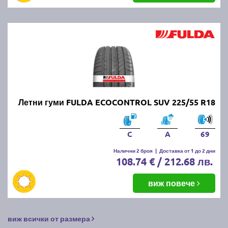
Летни гуми FULDA ECOCONTROL SUV 225/55 R18
C
A
69
Налични 2 броя
|
Доставка от 1 до 2 дни
108.74 € / 212.68 лв.
виж повече
виж всички от размера