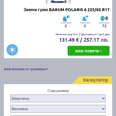
Зимни гуми BARUM POLARIS 6 225/65 R17
C
C
72
Налични над 12 +
|
Доставка от 1 до 2 дни
131.49 € / 257.17 лв.
виж повече
виж всички от размера
Калкулатор
Стар размер