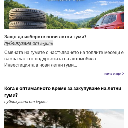
Защо да изберете нови летни гуми?
публикувана
от
E-gumi
Смяната на гумите с настъпването на топлите месеци е
важна част от поддръжката на автомобила.
Инвестицията в нови летни гуми...
виж още
Кога е оптималното време за закупуване на летни
гуми?
публикувана от E-gumi