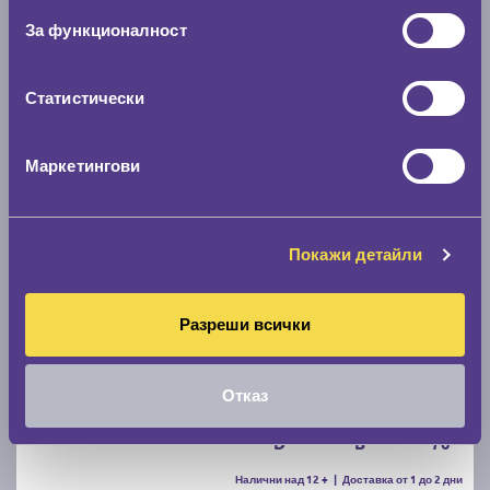
За функционалност
C
A
71
Налични над 20 +
|
Доставка от 1 до 2 дни
63.49 € / 124.18 лв.
Статистически
виж повече
Маркетингови
Акцент
Покажи детайли
Разреши всички
Летни гуми DEBICA PRESTO HP2 205/55 R16
Отказ
D
B
70
Налични над 12 +
|
Доставка от 1 до 2 дни