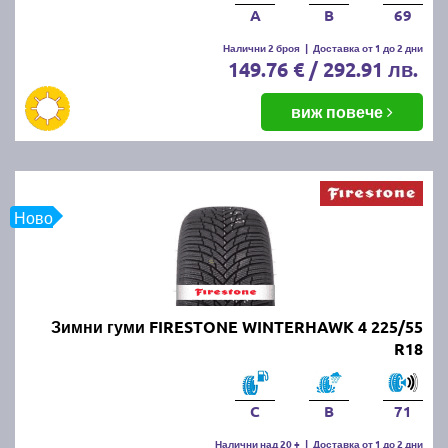
A
B
69
Налични 2 броя
|
Доставка от 1 до 2 дни
149.76 € / 292.91 лв.
виж повече
Ново
Зимни гуми FIRESTONE WINTERHAWK 4 225/55
R18
C
B
71
Налични над 20 +
|
Доставка от 1 до 2 дни