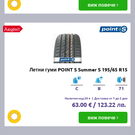
балансировка и реглаж на предния и задния мост.
виж повече
Неравномерното износване може да е знак за
проблеми с окачването или неправилно напомпани
гуми.
Акцент
Как да се грижим за летните
гуми?
Проверявайте редовно налягането, дълбочината
Летни гуми POINT S Summer S 195/65 R15
на протектора и състоянието на гумите. Избягвайте
рязко спиране и агресивно шофиране, тъй като
това води до по-бързо износване. Почиствайте
C
B
71
гумите от кал и камъчета и ги проверявайте за
наранявания.
Налични над 20 +
|
Доставка от 1 до 2 дни
63.00 € / 123.22 лв.
Как се съхраняват зимните и
виж повече
летни гуми?