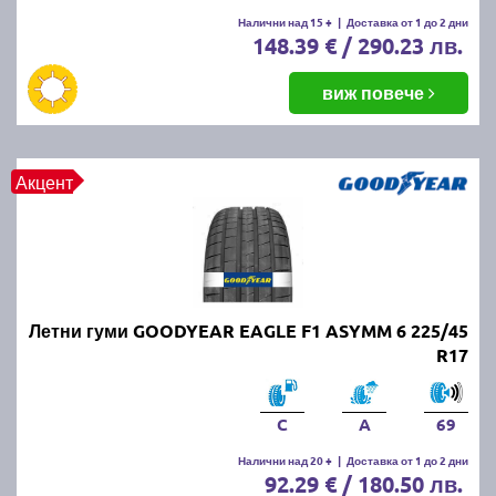
Летните гуми се считат за износени, когато
Налични над 15 +
|
Доставка от 1 до 2 дни
148.39 € / 290.23 лв.
дълбочината на протектора падне под 1.6 мм.
Въпреки това, за по-добро сцепление и
безопасност се препоръчва смяната им при
виж повече
дълбочина под 3 мм.
ПРОЧЕТИ ОЩЕ:
Има ли закон за зимни гуми в
Акцент
България?
Можем ли да шофираме със
зимни гуми през лятото?
Летни гуми GOODYEAR EAGLE F1 ASYMM 6 225/45
Въпреки че е законно, не се препоръчва, защото
R17
зимните гуми са направени от по-мека смес, която
се износва по-бързо при високи температури.
Освен това, те имат по-дълъг спирачен път и по-
C
A
69
слабо сцепление на суха и мокра настилка през
Налични над 20 +
|
Доставка от 1 до 2 дни
лятото.
92.29 € / 180.50 лв.