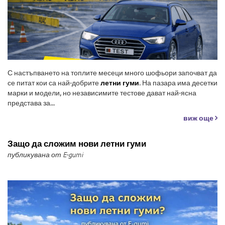
С настъпването на топлите месеци много шофьори започват да
се питат кои са най-добрите
летни гуми
. На пазара има десетки
марки и модели, но независимите тестове дават най-ясна
представа за...
виж още
Защо да сложим нови летни гуми
публикувана от E-gumi