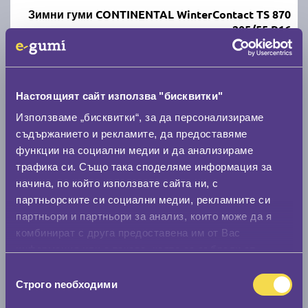
Зимни гуми CONTINENTAL WinterContact TS 870
205/55 R16
C
B
70
Налични над 20 +
|
Доставка от 1 до 2 дни
Настоящият сайт използва "бисквитки"
107.87 € / 210.98 лв.
Използваме „бисквитки“, за да персонализираме
съдържанието и рекламите, да предоставяме
виж повече
функции на социални медии и да анализираме
трафика си. Също така споделяме информация за
начина, по който използвате сайта ни, с
партньорските си социални медии, рекламните си
партньори и партньори за анализ, които може да я
комбинират с друга предоставена им от Вас
информация или с такава, която са събрали от
ползването от Ваша страна на услугите им.
Избор
Строго nеобходими
Летни гуми UNIROYAL RainSport 5 205/55 R16
на
съгласие