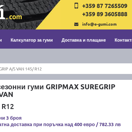
+359 87 7265509
+359 89 3605888
info@e-gumi.com
и
Калкулатор за гуми
Доставка и плащане
Контакт
RIP A/S VAN 145/ R12
сезонни гуми GRIPMAX SUREGRIP
 VAN
 R12
ни 3 броя
тна доставка при поръчка над 400 евро / 782.33 лв