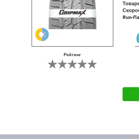
Товар
Скоро
Run-fl
Рейтинг