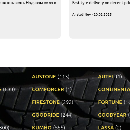
 като клиент. Надявам се за в
Fast tyre delivery on decent pr
Anatoli Iliev - 20.02.2025
AUSTONE
(113)
AUTEL
(1)
E
(633)
COMFORCER
(1)
CONTINENTA
)
FIRESTONE
(292)
FORTUNE
(1
GOODRIDE
(244)
GOODYEAR
300)
KUMHO
(555)
LASSA
(2)