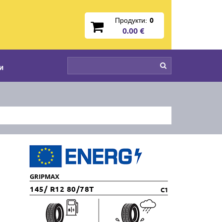
Продукти:
0
0.00 €
и
GRIPMAX
145/ R12 80/78T
C1