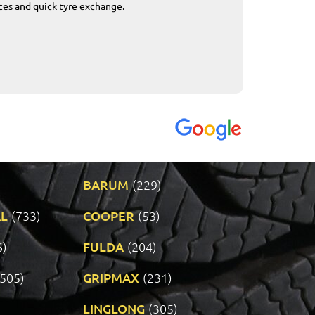
ices and quick tyre exchange.
Приемливо вре
VENDI - 27.04.2
BARUM
(229)
L
(733)
COOPER
(53)
6)
FULDA
(204)
(505)
GRIPMAX
(231)
LINGLONG
(305)