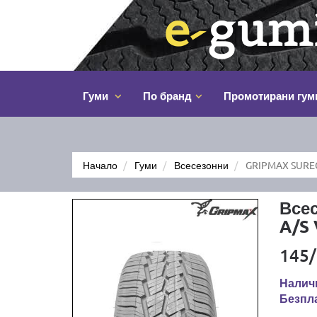
Гуми
По бранд
Промотирани гум
Начало
Гуми
Всесезонни
GRIPMAX SUREG
Все
A/S
145/
Налич
Безпла