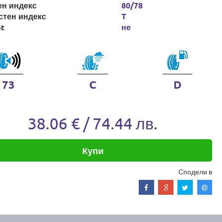
ен индекс
80/78
стен индекс
T
at
не
73
C
D
38.06 € / 74.44 лв.
Купи
Сподели в