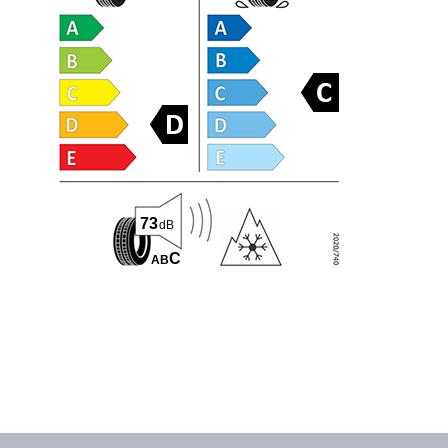
73
dB
C
A
B