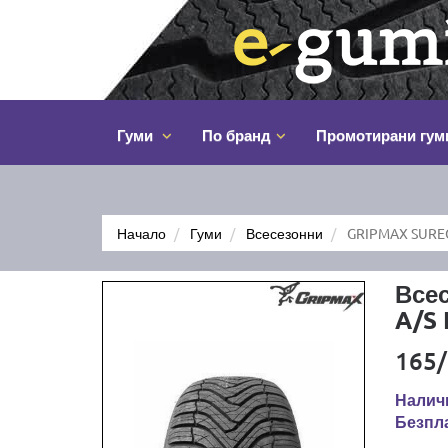
Гуми
По бранд
Промотирани гум
Начало
Гуми
Всесезонни
GRIPMAX SUREG
Все
A/S
165/
Налич
Безпла