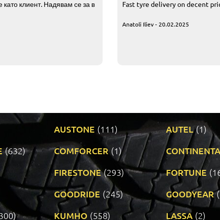
 като клиент. Надявам се за в
Fast tyre delivery on decent pr
Anatoli Iliev - 20.02.2025
AUSTONE
(111)
AUTEL
(1)
E
(632)
COMFORCER
(1)
CONTINENTA
)
FIRESTONE
(293)
FORTUNE
(1
GOODRIDE
(245)
GOODYEAR
300)
KUMHO
(558)
LASSA
(2)