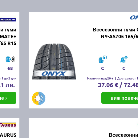
и гуми
Всесезонни гуми
IMATE+
NY-AS705 165/
/65 R15
68
C
C
 1 до 2 дни
Налични над 20 +
|
Доставка от 1
21 лв.
37.06 € / 72.4
че
виж повеч
TAURUS
Всесезонни