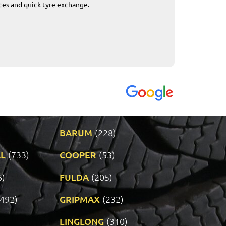
ices and quick tyre exchange.
Приемливо вре
VENDI - 27.04.2
BARUM
(228)
L
(733)
COOPER
(53)
6)
FULDA
(205)
(492)
GRIPMAX
(232)
LINGLONG
(310)