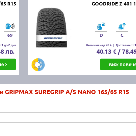
65 R15
GOODRIDE Z-401 1
69
D
C
 1 до 2 дни
Налични над 20 +
|
Доставка от 1
48 лв.
40.13 € / 78.4
че
виж повеч
ми GRIPMAX SUREGRIP A/S NANO 165/65 R15