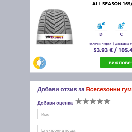
ALL SEASON 165/
D
C
Налични 4 броя
|
Доставка от
53.93 € / 105.
виж пове
Добави отзив за
Всесезонни гу
Добави оценка