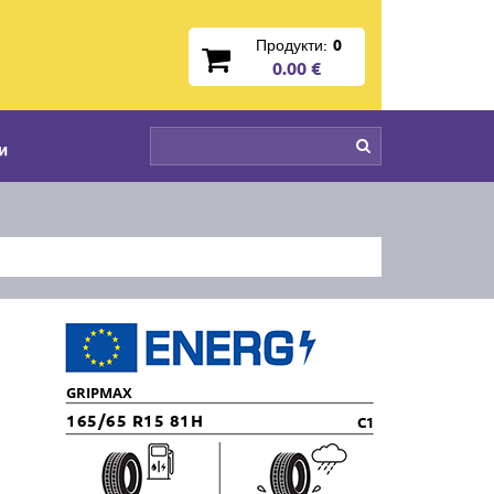
Продукти:
0
0.00 €
и
GRIPMAX
165/65 R15 81H
C1