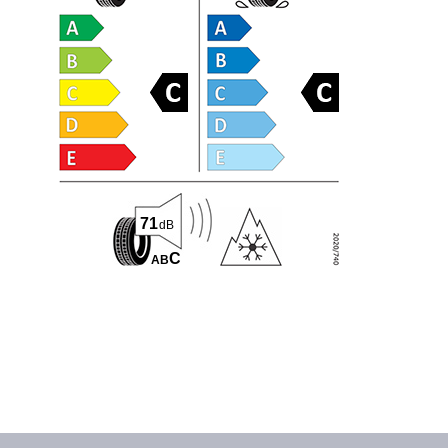
71
dB
C
A
B