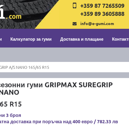
+359 87 7265509
+359 89 3605888
info@e-gumi.com
и
Калкулатор за гуми
Доставка и плащане
Контакт
RIP A/S NANO 165/65 R15
сезонни гуми GRIPMAX SUREGRIP
 NANO
65 R15
ни 3 броя
тна доставка при поръчка над 400 евро / 782.33 лв