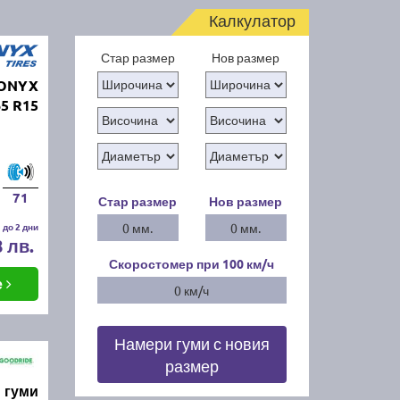
Калкулатор
Стар размер
Нов размер
 ONYX
65 R15
71
Стар размер
Нов размер
 до 2 дни
0 мм.
0 мм.
8 лв.
Скоростомер при 100
км/ч
е
0 км/ч
Намери гуми с новия
размер
 гуми