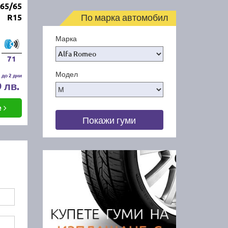
65/65
По марка автомобил
R15
Марка
71
Модел
 до 2 дни
9 лв.
е
Покажи гуми