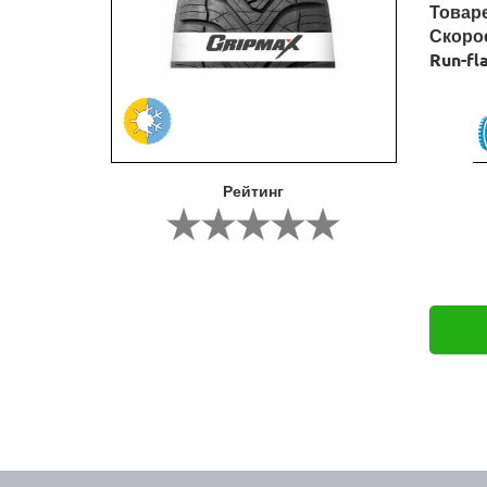
Товар
Скоро
Run-fl
Рейтинг