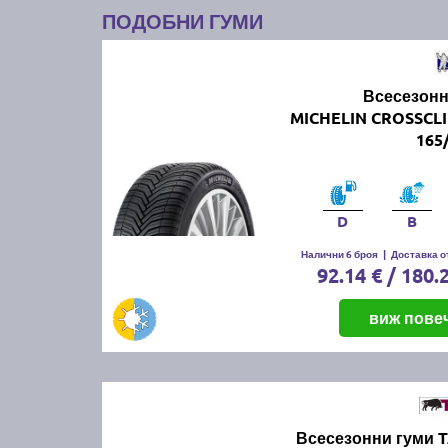
ПОДОБНИ ГУМИ
Всесезонн
MICHELIN CROSSCL
165
D
B
Налични 6 броя
|
Доставка от
92.14 € / 180.
виж пове
Всесезонни гуми 