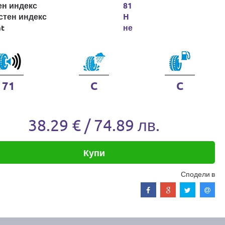
ен индекс
81
стен индекс
H
at
не
71
C
C
38.29 € / 74.89 лв.
Купи
Сподели в