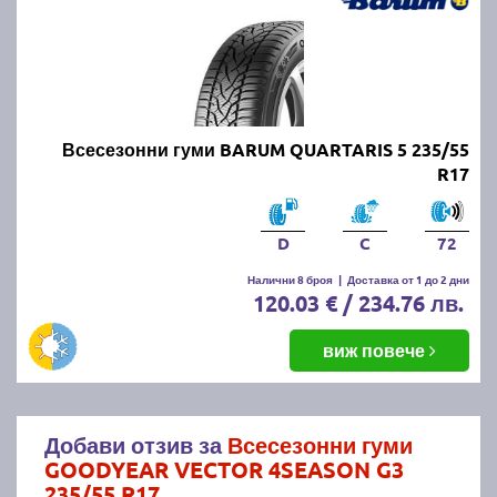
Всесезонни гуми BARUM QUARTARIS 5 235/55
R17
D
C
72
Налични 8 броя
|
Доставка от 1 до 2 дни
120.03 € / 234.76 лв.
виж повече
Добави отзив за
Всесезонни гуми
GOODYEAR VECTOR 4SEASON G3
235/55 R17