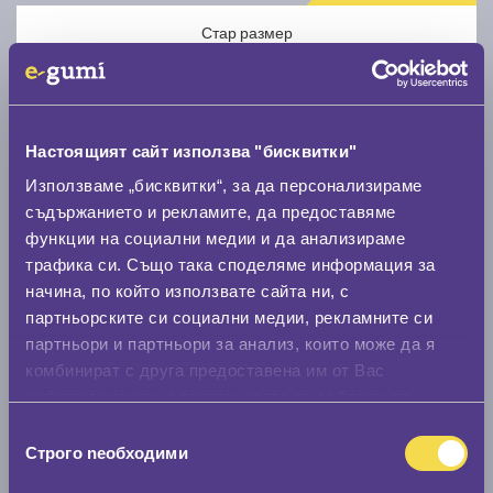
Стар размер
Настоящият сайт използва "бисквитки"
Използваме „бисквитки“, за да персонализираме
Нов размер
съдържанието и рекламите, да предоставяме
функции на социални медии и да анализираме
трафика си. Също така споделяме информация за
начина, по който използвате сайта ни, с
партньорските си социални медии, рекламните си
партньори и партньори за анализ, които може да я
Стар размер
комбинират с друга предоставена им от Вас
информация или с такава, която са събрали от
0 мм.
ползването от Ваша страна на услугите им.
Избор
Нов размер
Строго nеобходими
на
0 мм.
съгласие