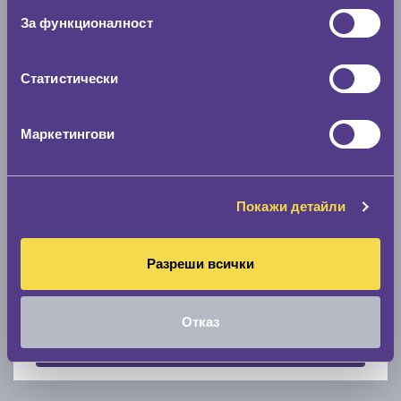
За функционалност
Скоростомер при 100
км/ч
0 км/ч
Статистически
Намери гуми с новия размер
Маркетингови
По марка автомобил
Марка
Покажи детайли
Разреши всички
Модел
Отказ
Покажи гуми