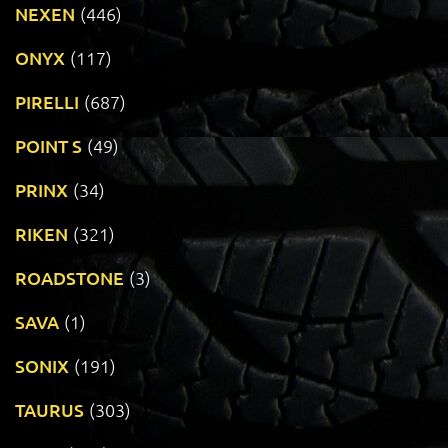
NEXEN
(446)
ONYX
(117)
PIRELLI
(687)
POINT S
(49)
PRINX
(34)
RIKEN
(321)
ROADSTONE
(3)
SAVA
(1)
SONIX
(191)
TAURUS
(303)