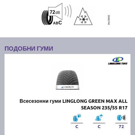
72
dB
C
A
B
ПОДОБНИ ГУМИ
Всесезонни гуми LINGLONG GREEN MAX ALL
SEASON 235/55 R17
C
C
72