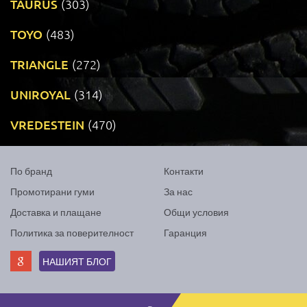
TAURUS
(303)
TOYO
(483)
TRIANGLE
(272)
UNIROYAL
(314)
VREDESTEIN
(470)
По бранд
Контакти
Промотирани гуми
За нас
Доставка и плащане
Общи условия
Политика за поверителност
Гаранция
НАШИЯТ БЛОГ