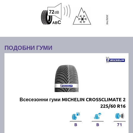
72
dB
C
A
B
ПОДОБНИ ГУМИ
Всесезонни гуми MICHELIN CROSSCLIMATE 2
225/60 R16
B
B
71