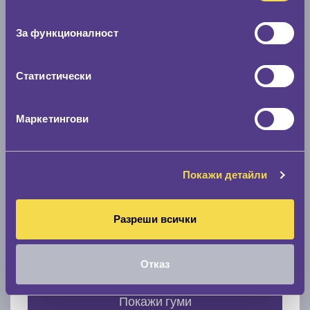
Нов размер
съгласие
0 мм.
За функционалност
Скоростомер при 100
км/ч
0 км/ч
Статистически
Намери гуми с новия размер
Маркетингови
По марка автомобил
Покажи детайли
Марка
Разреши всички
Модел
Отказ
Покажи гуми