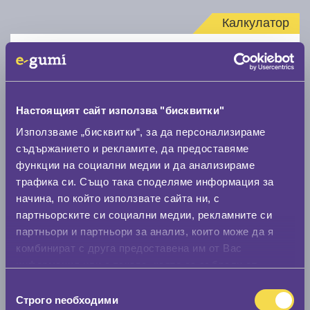
Калкулатор
Стар размер
Настоящият сайт използва "бисквитки"
Използваме „бисквитки“, за да персонализираме
съдържанието и рекламите, да предоставяме
Нов размер
функции на социални медии и да анализираме
трафика си. Също така споделяме информация за
начина, по който използвате сайта ни, с
партньорските си социални медии, рекламните си
партньори и партньори за анализ, които може да я
комбинират с друга предоставена им от Вас
Стар размер
информация или с такава, която са събрали от
ползването от Ваша страна на услугите им.
0 мм.
Избор
Строго nеобходими
на