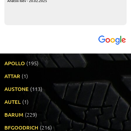
Anatoli Iliev - 20.02.2025
APOLLO
(195)
ATTAR
(1)
AUSTONE
(113)
AUTEL
(1)
BARUM
(229)
BFGOODRICH
(216)