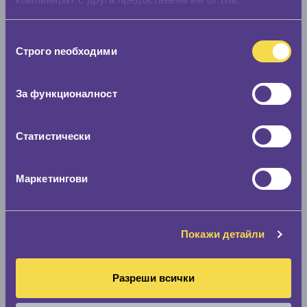
информация или с такава, която са събрали от
ползването от Ваша страна на услугите им.
Избор
Строго nеобходими
на
съгласие
За функционалност
Статистически
Маркетингови
Покажи детайли
Разреши всички