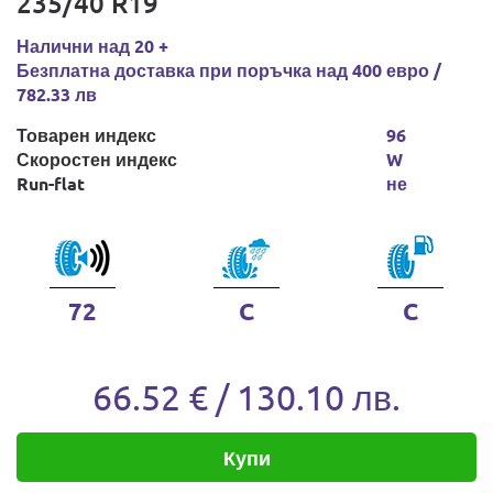
235/40 R19
Налични над 20 +
Безплатна доставка при поръчка над 400 евро /
782.33 лв
Товарен индекс
96
Скоростен индекс
W
Run-flat
не
72
C
C
66.52 € / 130.10 лв.
Купи