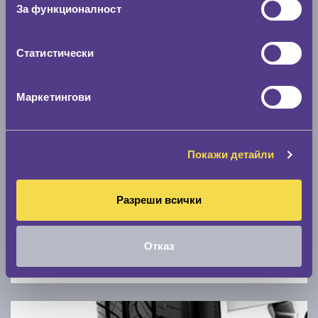
Скоростомер при 100
км/ч
За функционалност
0 км/ч
Статистически
Намери гуми с новия размер
Маркетингови
По марка автомобил
Марка
Покажи детайли
Модел
Разреши всички
Отказ
Покажи гуми