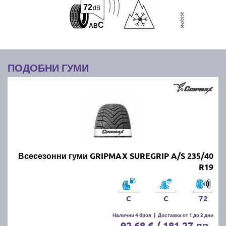
72
dB
C
A
B
ПОДОБНИ ГУМИ
Всесезонни гуми GRIPMAX SUREGRIP A/S 235/40
R19
C
C
72
Налични 4 броя
|
Доставка от 1 до 2 дни
92.68 € / 181.27 лв.