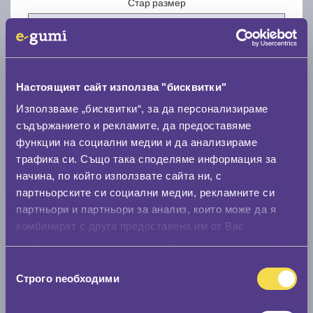
Стар размер
Настоящият сайт използва "бисквитки"
Нов размер
Използваме „бисквитки“, за да персонализираме
съдържанието и рекламите, да предоставяме
функции на социални медии и да анализираме
трафика си. Също така споделяме информация за
начина, по който използвате сайта ни, с
партньорските си социални медии, рекламните си
партньори и партньори за анализ, които може да я
Стар размер
комбинират с друга предоставена им от Вас
0 мм.
информация или с такава, която са събрали от
ползването от Ваша страна на услугите им.
Избор
Нов размер
Строго nеобходими
на
0 мм.
съгласие