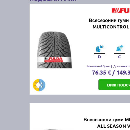
Всесезонни гуми
MULTICONTROL 
D
C
Налични 6 броя
|
Доставка от
76.35 € / 149.
виж пове
Всесезонни гуми M
ALL SEASON 