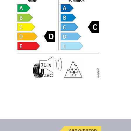
71
dB
C
A
B
Калкулатор