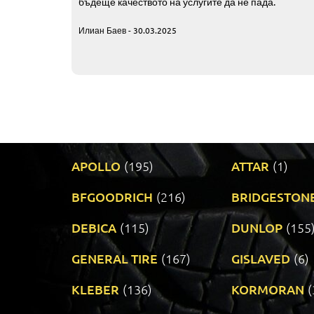
бъдеще качеството на услугите да не пада.
Илиан Баев - 30.03.2025
APOLLO
(195)
ATTAR
(1)
BFGOODRICH
(216)
BRIDGESTON
DEBICA
(115)
DUNLOP
(155
GENERAL TIRE
(167)
GISLAVED
(6)
KLEBER
(136)
KORMORAN
(