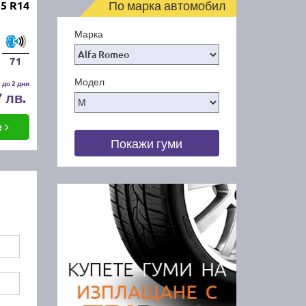
По марка автомобил
5 R14
Марка
71
Модел
 до 2 дни
7 лв.
е
Покажи гуми