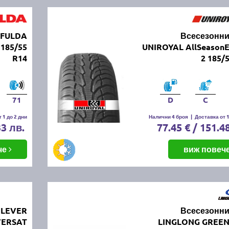
 FULDA
Всесезонни
185/55
UNIROYAL AllSeasonE
R14
2 185/
71
D
C
 1 до 2 дни
Налични 4 броя
|
Доставка от 1
33 лв.
77.45 € / 151.4
че
виж повеч
ILEVER
Всесезонни
VERSAT
LINGLONG GREE