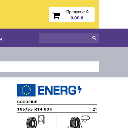
Продукти:
0
0.00 €
и
GOODRIDE
185/55 R14 80H
C1