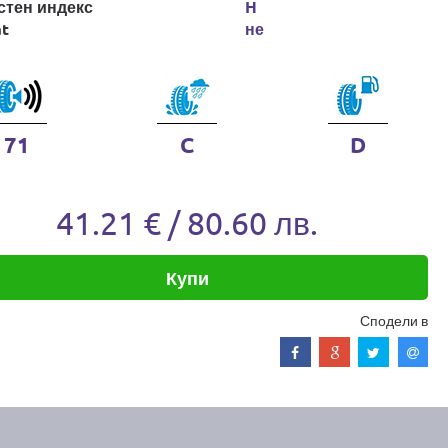
стен индекс
H
at
не
71
C
D
41.21 € / 80.60 лв.
Купи
Сподели в