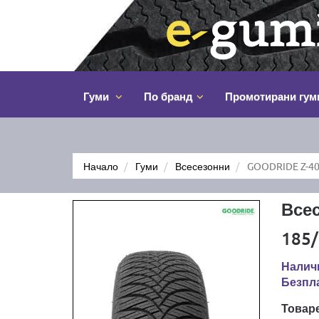
Гуми
По бранд
Промотирани гум
Начало
Гуми
Всесезонни
GOODRIDE Z-40
Все
185/
Налич
Безпла
Товар