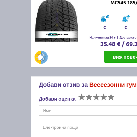
MC545 185
C
C
Налични над 20 +
|
Доставка от
35.48 € / 69.
виж пове
Добави отзив за
Всесезонни гум
Добави оценка