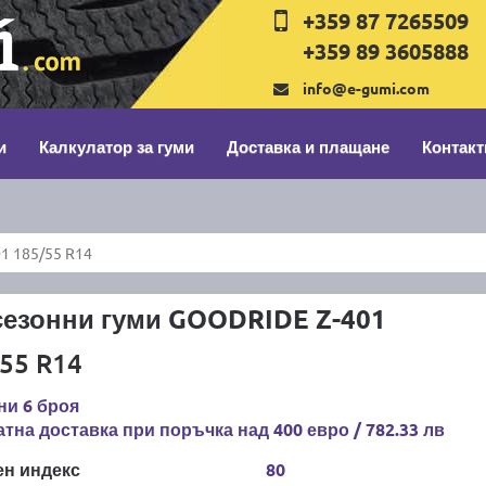
+359 87 7265509
+359 89 3605888
info@e-gumi.com
и
Калкулатор за гуми
Доставка и плащане
Контакт
1 185/55 R14
сезонни гуми GOODRIDE Z-401
55 R14
ни 6 броя
тна доставка при поръчка над 400 евро / 782.33 лв
ен индекс
80