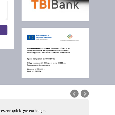
ices and quick tyre exchange.
Приемливо вре