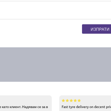
ИЗПРАТИ
 като клиент. Надявам се за в
Fast tyre delivery on decent pr