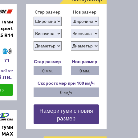
Стар размер
Нов размер
 гуми
xpert
55 R14
71
Стар размер
Нов размер
 до 2 дни
0 мм.
0 мм.
8 лв.
Скоростомер при 100
км/ч
е
0 км/ч
Намери гуми с новия
размер
 гуми
N MAX