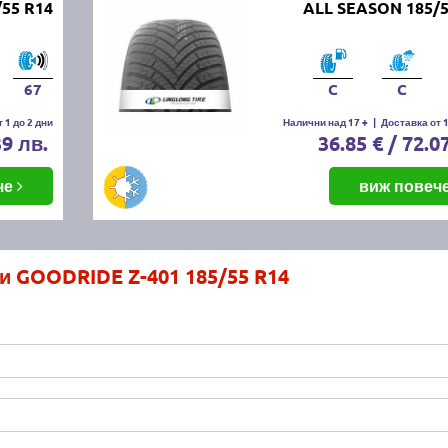
/55 R14
ALL SEASON 185/5
67
C
C
 1 до 2 дни
Налични над 17 +
|
Доставка от 1
39 лв.
36.85 € / 72.0
че
виж повеч
и GOODRIDE Z-401 185/55 R14