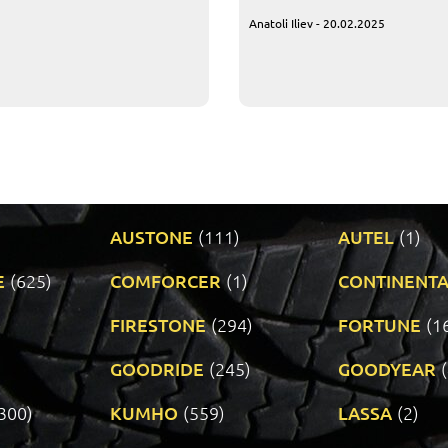
Anatoli Iliev - 20.02.2025
AUSTONE
(111)
AUTEL
(1)
E
(625)
COMFORCER
(1)
CONTINENTA
)
FIRESTONE
(294)
FORTUNE
(1
GOODRIDE
(245)
GOODYEAR
300)
KUMHO
(559)
LASSA
(2)