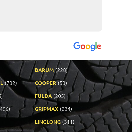
VENDI - 27.04.2
BARUM
(228)
L
(732)
COOPER
(53)
6)
FULDA
(205)
(496)
GRIPMAX
(234)
LINGLONG
(311)