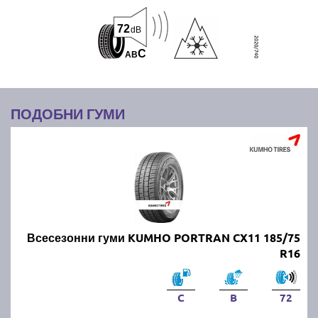
72
dB
C
A
B
ПОДОБНИ ГУМИ
Всесезонни гуми KUMHO PORTRAN CX11 185/75
R16
C
B
72