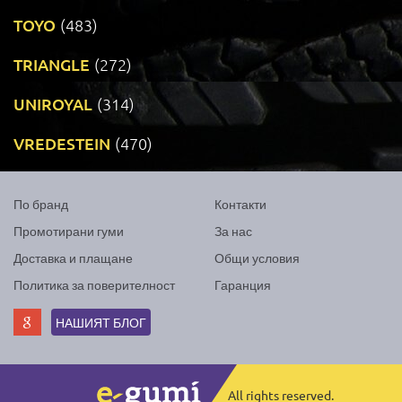
TOYO
(483)
TRIANGLE
(272)
UNIROYAL
(314)
VREDESTEIN
(470)
По бранд
Контакти
Промотирани гуми
За нас
Доставка и плащане
Общи условия
Политика за поверителност
Гаранция
НАШИЯТ БЛОГ
All rights reserved.