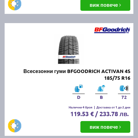
виж повече
Всесезонни гуми BFGOODRICH ACTIVAN 4S
185/75 R16
D
B
72
Налични 4 броя
|
Доставка от 1 до 2 дни
119.53 € / 233.78 лв.
виж повече