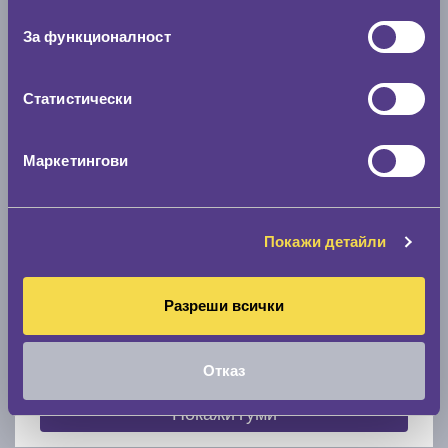
съгласие
0 мм.
За функционалност
Скоростомер при 100
км/ч
0 км/ч
Статистически
Намери гуми с новия размер
Маркетингови
По марка автомобил
Покажи детайли
Марка
Разреши всички
Модел
Отказ
Покажи гуми