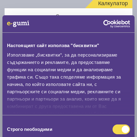
Калкулатор
Стар размер
Настоящият сайт използва "бисквитки"
Използваме „бисквитки“, за да персонализираме
Нов размер
съдържанието и рекламите, да предоставяме
функции на социални медии и да анализираме
трафика си. Също така споделяме информация за
начина, по който използвате сайта ни, с
партньорските си социални медии, рекламните си
партньори и партньори за анализ, които може да я
комбинират с друга предоставена им от Вас
Стар размер
информация или с такава, която са събрали от
0 мм.
ползването от Ваша страна на услугите им.
Избор
Строго nеобходими
на
Нов размер