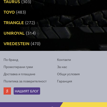
TAURUS
(303)
TOYO
(483)
TRIANGLE
(272)
UNIROYAL
(314)
VREDESTEIN
(470)
По бранд
Контакти
Промотирани гуми
За нас
Доставка и плащане
Общи условия
Политика за поверителност
Гаранция
НАШИЯТ БЛОГ