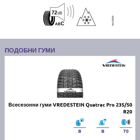
72
dB
C
A
B
ПОДОБНИ ГУМИ
Всесезонни гуми VREDESTEIN Quatrac Pro 235/50
R20
B
B
70