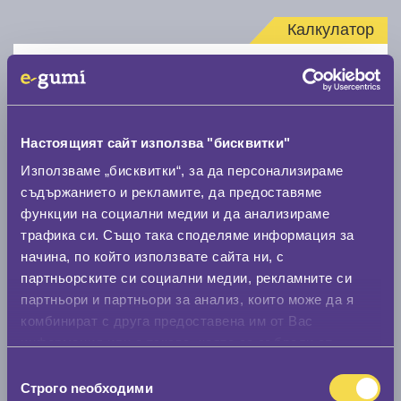
Калкулатор
Стар размер
Настоящият сайт използва "бисквитки"
Използваме „бисквитки“, за да персонализираме
съдържанието и рекламите, да предоставяме
Нов размер
функции на социални медии и да анализираме
трафика си. Също така споделяме информация за
начина, по който използвате сайта ни, с
партньорските си социални медии, рекламните си
партньори и партньори за анализ, които може да я
комбинират с друга предоставена им от Вас
Стар размер
информация или с такава, която са събрали от
ползването от Ваша страна на услугите им.
0 мм.
Избор
Строго nеобходими
на