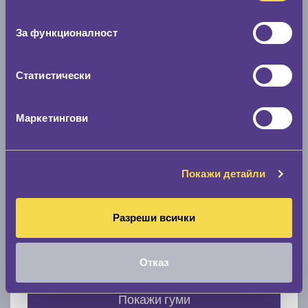
Нов размер
съгласие
0 мм.
За функционалност
Скоростомер при 100
км/ч
0 км/ч
Статистически
Намери гуми с новия размер
Маркетингови
По марка автомобил
Покажи детайли
Марка
Разреши всички
Модел
Отказ
Покажи гуми